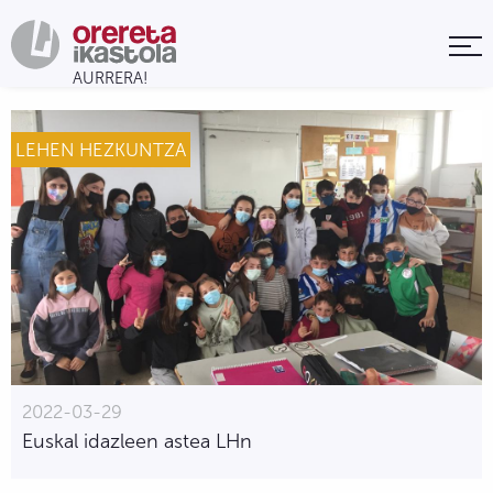
LEHEN HEZKUNTZA
2022-03-29
Euskal idazleen astea LHn