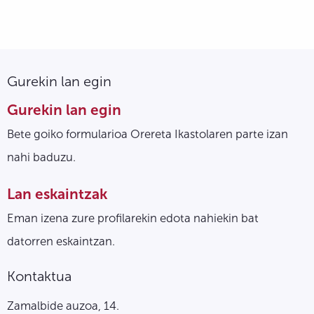
Gurekin lan egin
Gurekin lan egin
Bete goiko formularioa Orereta Ikastolaren parte izan
nahi baduzu.
Lan eskaintzak
Eman izena zure profilarekin edota nahiekin bat
datorren eskaintzan.
Kontaktua
Zamalbide auzoa, 14.