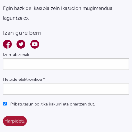
Egin bazkide Ikastola zein Ikastolon mugimendua
laguntzeko.
Izan gure berri
Izen-abizenak
Helbide elektronikoa
*
Pribatutasun politika irakurri eta onartzen dut.