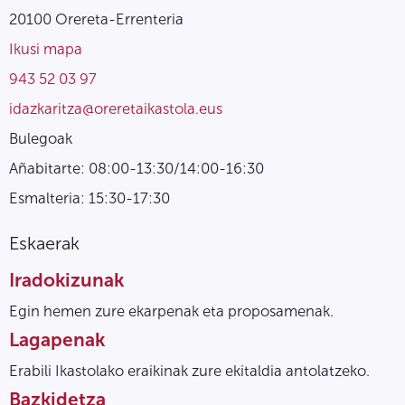
20100 Orereta-Errenteria
Ikusi mapa
943 52 03 97
idazkaritza@oreretaikastola.eus
Bulegoak
Añabitarte: 08:00-13:30/14:00-16:30
Esmalteria: 15:30-17:30
Eskaerak
Iradokizunak
Egin hemen zure ekarpenak eta proposamenak.
Lagapenak
Erabili Ikastolako eraikinak zure ekitaldia antolatzeko.
Bazkidetza