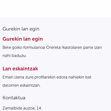
Gurekin lan egin
Gurekin lan egin
Bete goiko formularioa Orereta Ikastolaren parte izan
nahi baduzu.
Lan eskaintzak
Eman izena zure profilarekin edota nahiekin bat
datorren eskaintzan.
Kontaktua
Zamalbide auzoa, 14.