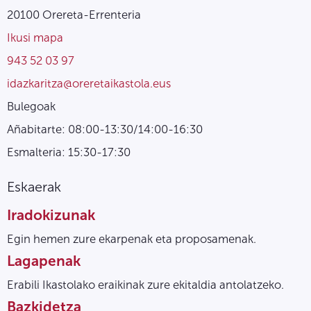
20100 Orereta-Errenteria
Ikusi mapa
943 52 03 97
idazkaritza@oreretaikastola.eus
Bulegoak
Añabitarte: 08:00-13:30/14:00-16:30
Esmalteria: 15:30-17:30
Eskaerak
Iradokizunak
Egin hemen zure ekarpenak eta proposamenak.
Lagapenak
Erabili Ikastolako eraikinak zure ekitaldia antolatzeko.
Bazkidetza