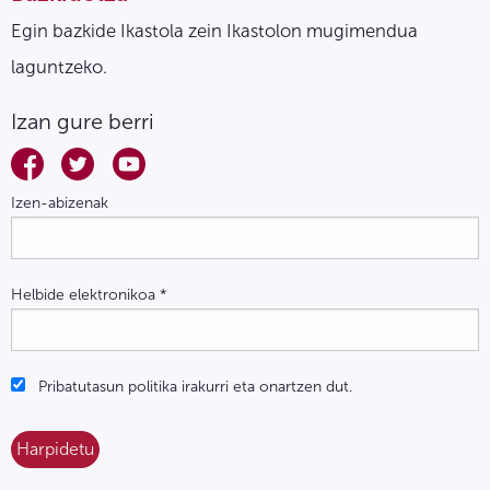
Egin bazkide Ikastola zein Ikastolon mugimendua
laguntzeko.
Izan gure berri
Izen-abizenak
Helbide elektronikoa
*
Pribatutasun politika irakurri eta onartzen dut.