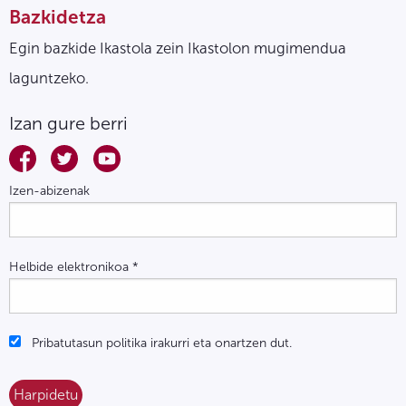
Bazkidetza
Egin bazkide Ikastola zein Ikastolon mugimendua
laguntzeko.
Izan gure berri
Izen-abizenak
Helbide elektronikoa
*
Pribatutasun politika irakurri eta onartzen dut.