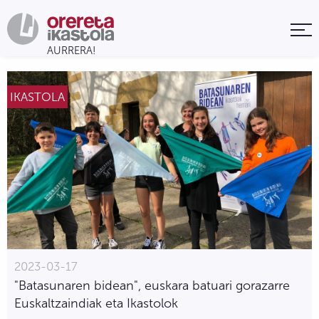
IKASTOLA
2023-03-17
"Batasunaren bidean", euskara batuari gorazarre
Euskaltzaindiak eta Ikastolok