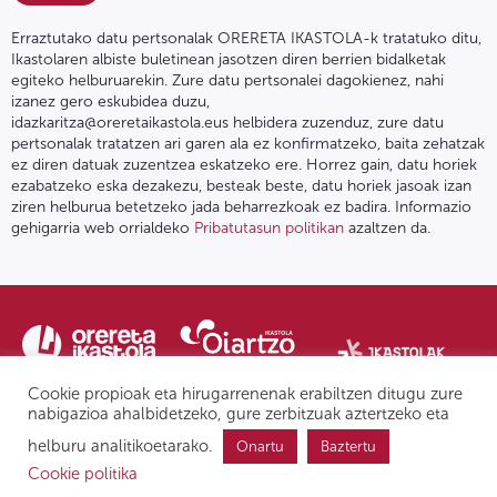
Erraztutako datu pertsonalak ORERETA IKASTOLA-k tratatuko ditu,
Ikastolaren albiste buletinean jasotzen diren berrien bidalketak
egiteko helburuarekin. Zure datu pertsonalei dagokienez, nahi
izanez gero eskubidea duzu,
idazkaritza@oreretaikastola.eus helbidera zuzenduz, zure datu
pertsonalak tratatzen ari garen ala ez konfirmatzeko, baita zehatzak
ez diren datuak zuzentzea eskatzeko ere. Horrez gain, datu horiek
ezabatzeko eska dezakezu, besteak beste, datu horiek jasoak izan
ziren helburua betetzeko jada beharrezkoak ez badira. Informazio
gehigarria web orrialdeko
Pribatutasun politikan
azaltzen da.
Cookie propioak eta hirugarrenenak erabiltzen ditugu zure
nabigazioa ahalbidetzeko, gure zerbitzuak aztertzeko eta
helburu analitikoetarako.
Onartu
Baztertu
Pribatutasun politika | Lege oharra
Postontzi etikoa
IPD
Cookie politika