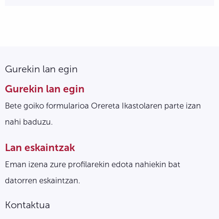
Gurekin lan egin
Gurekin lan egin
Bete goiko formularioa Orereta Ikastolaren parte izan
nahi baduzu.
Lan eskaintzak
Eman izena zure profilarekin edota nahiekin bat
datorren eskaintzan.
Kontaktua