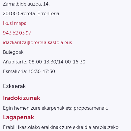
Zamalbide auzoa, 14.
20100 Orereta-Errenteria
Ikusi mapa
943 52 03 97
idazkaritza@oreretaikastola.eus
Bulegoak
Añabitarte: 08:00-13:30/14:00-16:30
Esmalteria: 15:30-17:30
Eskaerak
Iradokizunak
Egin hemen zure ekarpenak eta proposamenak.
Lagapenak
Erabili Ikastolako eraikinak zure ekitaldia antolatzeko.