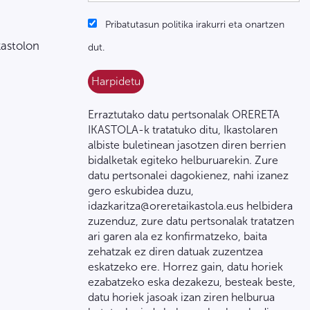
Pribatutasun politika irakurri eta onartzen
kastolon
dut.
Erraztutako datu pertsonalak ORERETA
IKASTOLA-k tratatuko ditu, Ikastolaren
albiste buletinean jasotzen diren berrien
bidalketak egiteko helburuarekin. Zure
datu pertsonalei dagokienez, nahi izanez
gero eskubidea duzu,
idazkaritza@oreretaikastola.eus helbidera
zuzenduz, zure datu pertsonalak tratatzen
ari garen ala ez konfirmatzeko, baita
zehatzak ez diren datuak zuzentzea
eskatzeko ere. Horrez gain, datu horiek
ezabatzeko eska dezakezu, besteak beste,
datu horiek jasoak izan ziren helburua