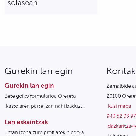
solasean
Gurekin lan egin
Kontak
Gurekin lan egin
Zamalbide au
Bete goiko formularioa Orereta
20100 Oreret
Ikastolaren parte izan nahi baduzu.
Ikusi mapa
943 52 03 97
Lan eskaintzak
idazkaritza@
Eman izena zure profilarekin edota