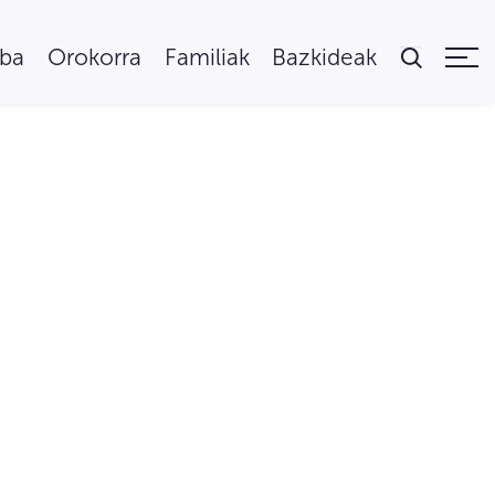
uba
Orokorra
Familiak
Bazkideak