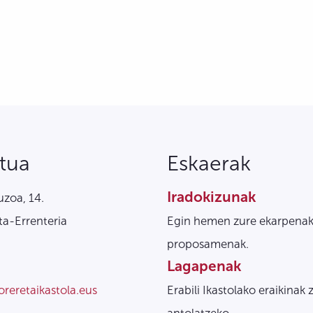
tua
Eskaerak
Iradokizunak
zoa, 14.
a-Errenteria
Egin hemen zure ekarpenak
proposamenak.
Lagapenak
oreretaikastola.eus
Erabili Ikastolako eraikinak 