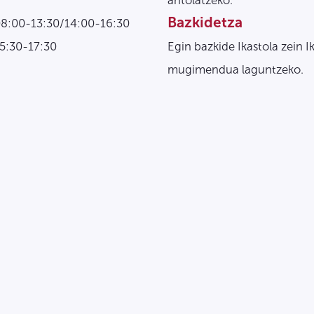
antolatzeko.
Bazkidetza
08:00-13:30/14:00-16:30
15:30-17:30
Egin bazkide Ikastola zein I
mugimendua laguntzeko.