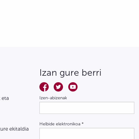
Izan gure berri
 eta
Izen-abizenak
Helbide elektronikoa
*
zure ekitaldia