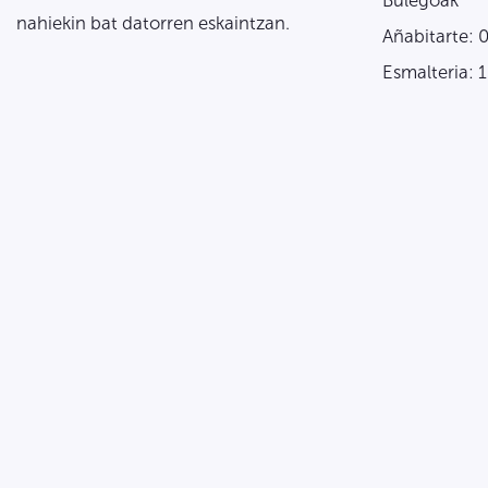
Bulegoak
nahiekin bat datorren eskaintzan.
Añabitarte: 
Esmalteria: 