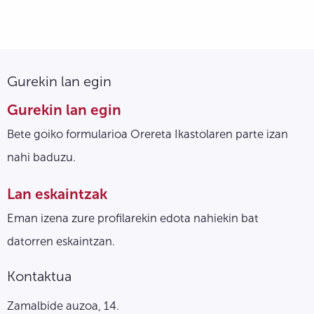
Gurekin lan egin
Gurekin lan egin
Bete goiko formularioa Orereta Ikastolaren parte izan
nahi baduzu.
Lan eskaintzak
Eman izena zure profilarekin edota nahiekin bat
datorren eskaintzan.
Kontaktua
Zamalbide auzoa, 14.