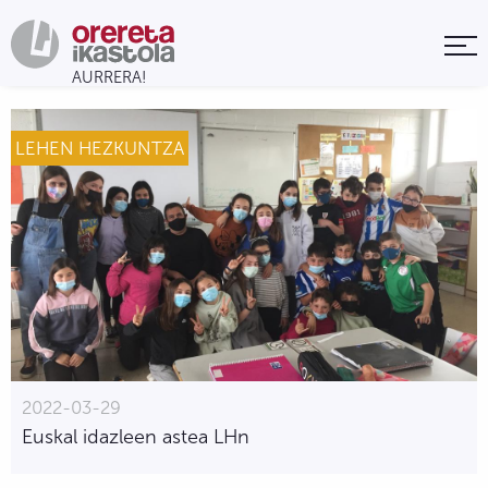
LEHEN HEZKUNTZA
2022-03-29
Euskal idazleen astea LHn