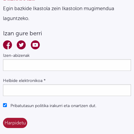
Egin bazkide Ikastola zein Ikastolon mugimendua
laguntzeko.
Izan gure berri
Izen-abizenak
Helbide elektronikoa
*
Pribatutasun politika irakurri eta onartzen dut.