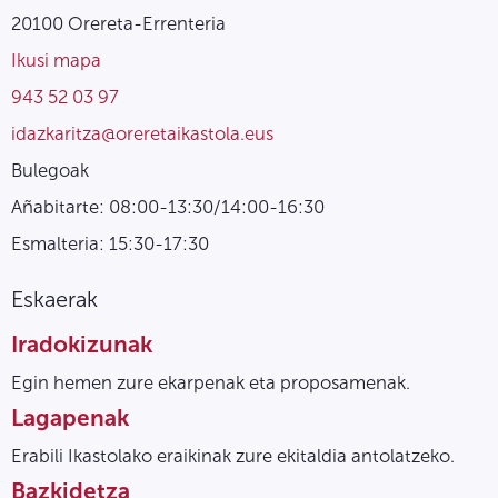
20100 Orereta-Errenteria
Ikusi mapa
943 52 03 97
idazkaritza@oreretaikastola.eus
Bulegoak
Añabitarte: 08:00-13:30/14:00-16:30
Esmalteria: 15:30-17:30
Eskaerak
Iradokizunak
Egin hemen zure ekarpenak eta proposamenak.
Lagapenak
Erabili Ikastolako eraikinak zure ekitaldia antolatzeko.
Bazkidetza