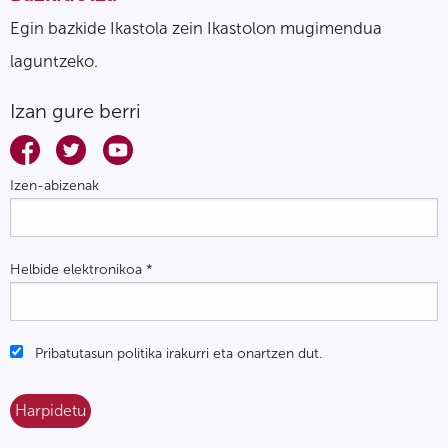
Egin bazkide Ikastola zein Ikastolon mugimendua
laguntzeko.
Izan gure berri
Izen-abizenak
Helbide elektronikoa
*
Pribatutasun politika irakurri eta onartzen dut.