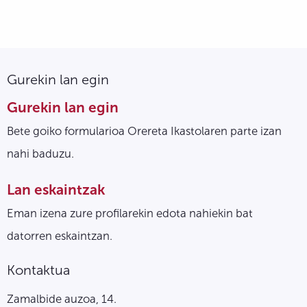
Gurekin lan egin
Gurekin lan egin
Bete goiko formularioa Orereta Ikastolaren parte izan
nahi baduzu.
Lan eskaintzak
Eman izena zure profilarekin edota nahiekin bat
datorren eskaintzan.
Kontaktua
Zamalbide auzoa, 14.