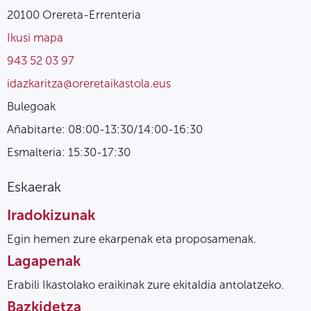
20100 Orereta-Errenteria
Ikusi mapa
943 52 03 97
idazkaritza@oreretaikastola.eus
Bulegoak
Añabitarte: 08:00-13:30/14:00-16:30
Esmalteria: 15:30-17:30
Eskaerak
Iradokizunak
Egin hemen zure ekarpenak eta proposamenak.
Lagapenak
Erabili Ikastolako eraikinak zure ekitaldia antolatzeko.
Bazkidetza