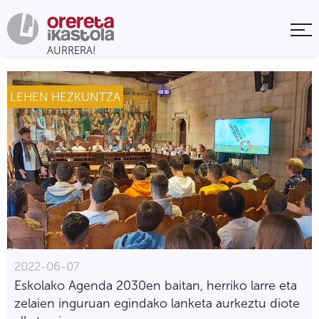
LEHEN HEZKUNTZA
2022-06-07
Eskolako Agenda 2030en baitan, herriko larre eta
zelaien inguruan egindako lanketa aurkeztu diote