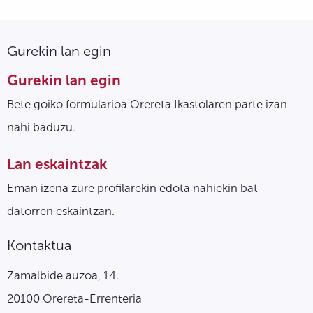
Gurekin lan egin
Gurekin lan egin
Bete goiko formularioa Orereta Ikastolaren parte izan
nahi baduzu.
Lan eskaintzak
Eman izena zure profilarekin edota nahiekin bat
datorren eskaintzan.
Kontaktua
Zamalbide auzoa, 14.
20100 Orereta-Errenteria