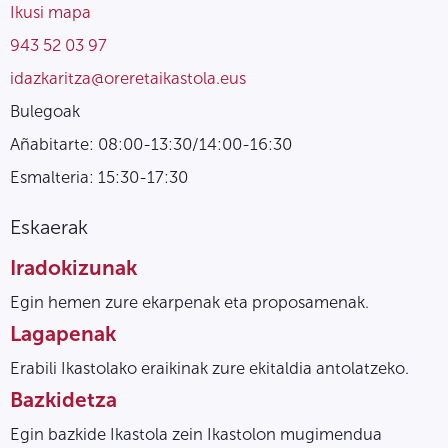
Ikusi mapa
943 52 03 97
idazkaritza@oreretaikastola.eus
Bulegoak
Añabitarte: 08:00-13:30/14:00-16:30
Esmalteria: 15:30-17:30
Eskaerak
Iradokizunak
Egin hemen zure ekarpenak eta proposamenak.
Lagapenak
Erabili Ikastolako eraikinak zure ekitaldia antolatzeko.
Bazkidetza
Egin bazkide Ikastola zein Ikastolon mugimendua