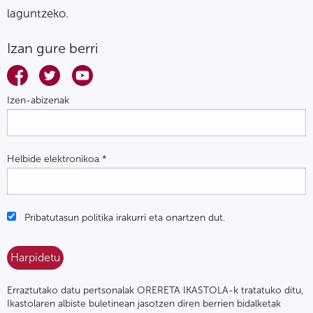
laguntzeko.
Izan gure berri
Izen-abizenak
Helbide elektronikoa
*
Pribatutasun politika irakurri eta onartzen dut.
Erraztutako datu pertsonalak ORERETA IKASTOLA-k tratatuko ditu,
Ikastolaren albiste buletinean jasotzen diren berrien bidalketak