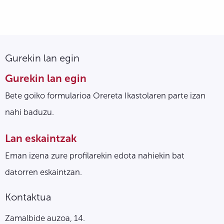
Gurekin lan egin
Gurekin lan egin
Bete goiko formularioa Orereta Ikastolaren parte izan
nahi baduzu.
Lan eskaintzak
Eman izena zure profilarekin edota nahiekin bat
datorren eskaintzan.
Kontaktua
Zamalbide auzoa, 14.