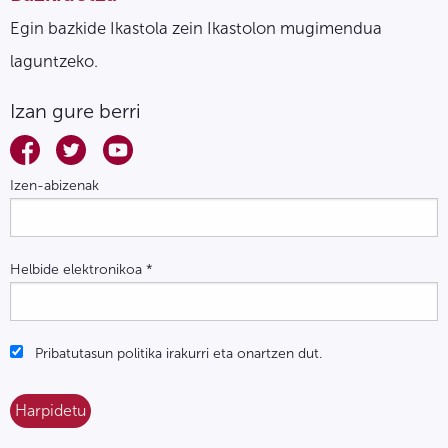
Egin bazkide Ikastola zein Ikastolon mugimendua
laguntzeko.
Izan gure berri
Izen-abizenak
Helbide elektronikoa
*
Pribatutasun politika irakurri eta onartzen dut.