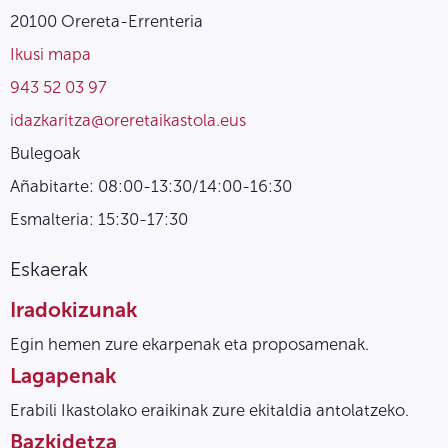
20100 Orereta-Errenteria
Ikusi mapa
943 52 03 97
idazkaritza@oreretaikastola.eus
Bulegoak
Añabitarte: 08:00-13:30/14:00-16:30
Esmalteria: 15:30-17:30
Eskaerak
Iradokizunak
Egin hemen zure ekarpenak eta proposamenak.
Lagapenak
Erabili Ikastolako eraikinak zure ekitaldia antolatzeko.
Bazkidetza