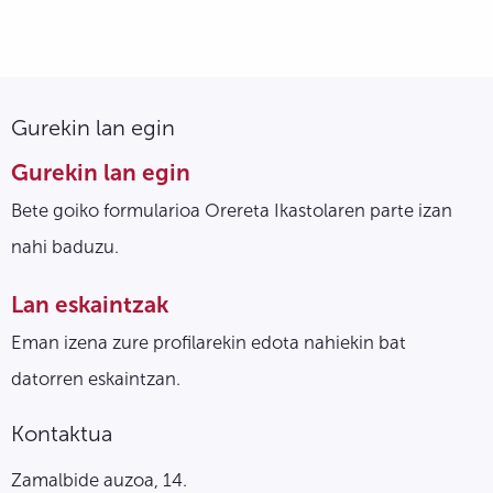
Gurekin lan egin
Gurekin lan egin
Bete goiko formularioa Orereta Ikastolaren parte izan
nahi baduzu.
Lan eskaintzak
Eman izena zure profilarekin edota nahiekin bat
datorren eskaintzan.
Kontaktua
Zamalbide auzoa, 14.