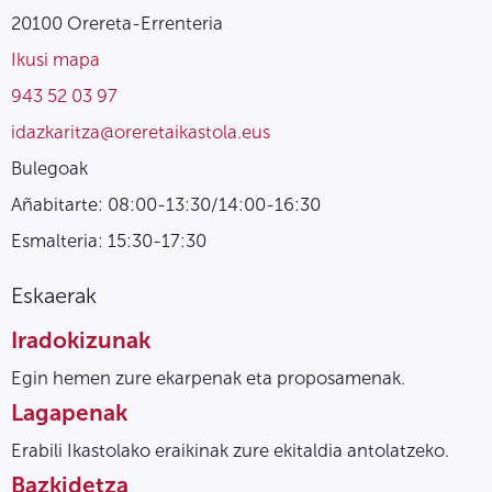
20100 Orereta-Errenteria
Ikusi mapa
943 52 03 97
idazkaritza@oreretaikastola.eus
Bulegoak
Añabitarte: 08:00-13:30/14:00-16:30
Esmalteria: 15:30-17:30
Eskaerak
Iradokizunak
Egin hemen zure ekarpenak eta proposamenak.
Lagapenak
Erabili Ikastolako eraikinak zure ekitaldia antolatzeko.
Bazkidetza