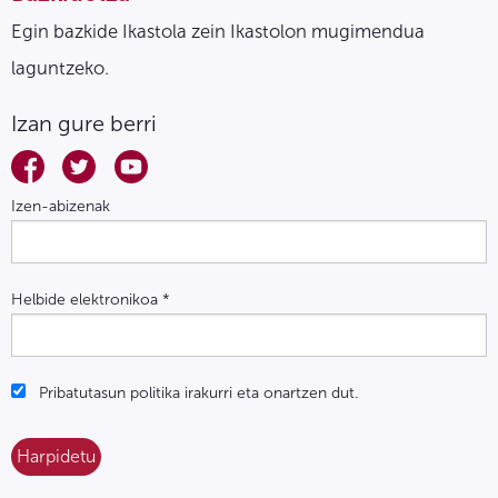
Egin bazkide Ikastola zein Ikastolon mugimendua
laguntzeko.
Izan gure berri
Izen-abizenak
Helbide elektronikoa
*
Pribatutasun politika irakurri eta onartzen dut.