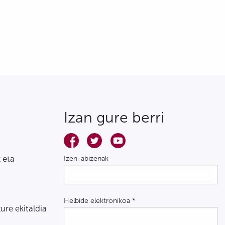
Izan gure berri
 eta
Izen-abizenak
Helbide elektronikoa
*
zure ekitaldia