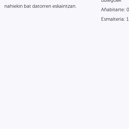
Bulegoak
nahiekin bat datorren eskaintzan.
Añabitarte: 
Esmalteria: 