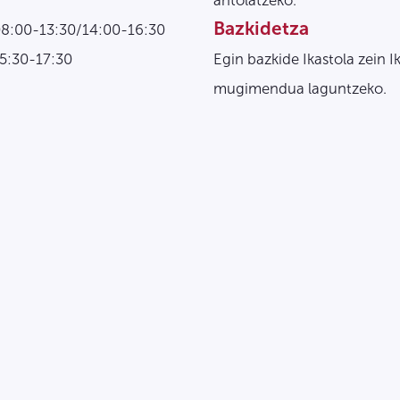
antolatzeko.
Bazkidetza
08:00-13:30/14:00-16:30
15:30-17:30
Egin bazkide Ikastola zein I
mugimendua laguntzeko.