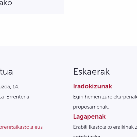
rako
tua
Eskaerak
Iradokizunak
zoa, 14.
a-Errenteria
Egin hemen zure ekarpenak
proposamenak.
Lagapenak
oreretaikastola.eus
Erabili Ikastolako eraikinak 