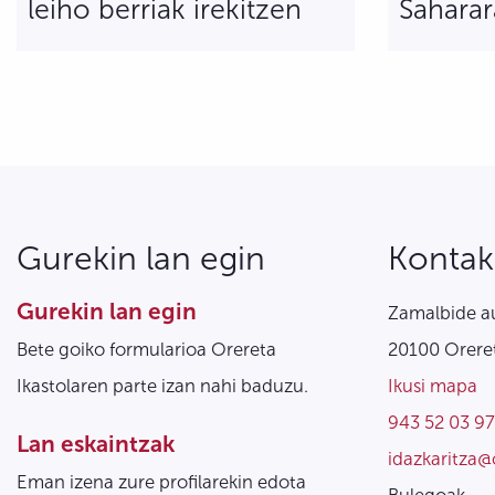
leiho berriak irekitzen
Sahara
Gurekin lan egin
Kontak
Gurekin lan egin
Zamalbide au
Bete goiko formularioa Orereta
20100 Oreret
Ikastolaren parte izan nahi baduzu.
Ikusi mapa
943 52 03 97
Lan eskaintzak
idazkaritza@
Eman izena zure profilarekin edota