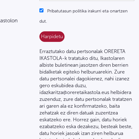
Pribatutasun politika irakurri eta onartzen
kastolon
dut.
Erraztutako datu pertsonalak ORERETA
IKASTOLA-k tratatuko ditu, Ikastolaren
albiste buletinean jasotzen diren berrien
bidalketak egiteko helburuarekin. Zure
datu pertsonalei dagokienez, nahi izanez
gero eskubidea duzu,
idazkaritza@oreretaikastola.eus helbidera
zuzenduz, zure datu pertsonalak tratatzen
ari garen ala ez konfirmatzeko, baita
zehatzak ez diren datuak zuzentzea
eskatzeko ere. Horrez gain, datu horiek
ezabatzeko eska dezakezu, besteak beste,
datu horiek jasoak izan ziren helburua