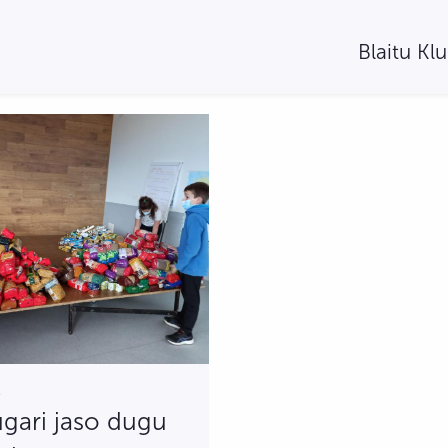
Blaitu Kl
1
ugari jaso dugu