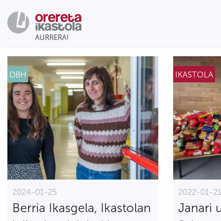
DBH
IKASTOLA
2024-01-25
2022-01-2
Berria Ikasgela, Ikastolan
Janari 