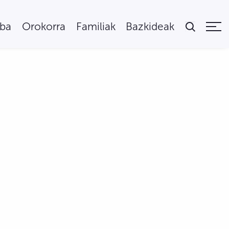
uba
Orokorra
Familiak
Bazkideak