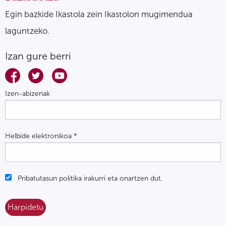
Egin bazkide Ikastola zein Ikastolon mugimendua
laguntzeko.
Izan gure berri
Izen-abizenak
Helbide elektronikoa
*
Pribatutasun politika irakurri eta onartzen dut.