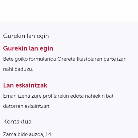
Gurekin lan egin
Gurekin lan egin
Bete goiko formularioa Orereta Ikastolaren parte izan
nahi baduzu.
Lan eskaintzak
Eman izena zure profilarekin edota nahiekin bat
datorren eskaintzan.
Kontaktua
Zamalbide auzoa, 14.