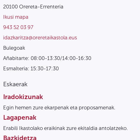
20100 Orereta-Errenteria
Ikusi mapa
943 52 03 97
idazkaritza@oreretaikastola.eus
Bulegoak
Añabitarte: 08:00-13:30/14:00-16:30
Esmalteria: 15:30-17:30
Eskaerak
Iradokizunak
Egin hemen zure ekarpenak eta proposamenak.
Lagapenak
Erabili Ikastolako eraikinak zure ekitaldia antolatzeko.
Bazkidetza