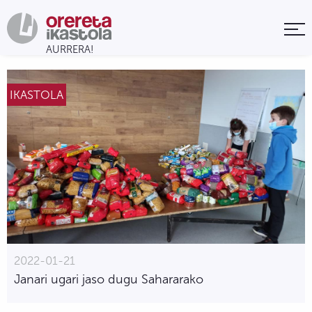
IKASTOLA
2022-01-21
Janari ugari jaso dugu Sahararako