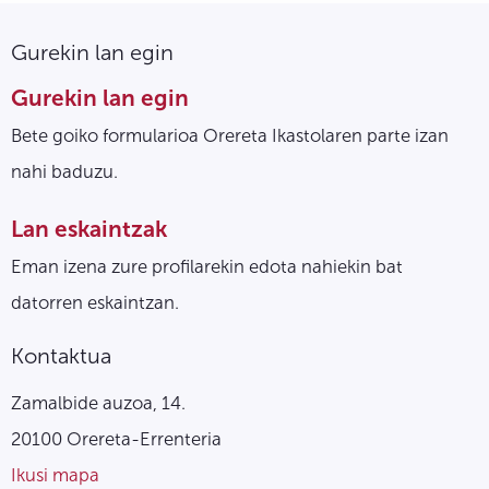
Gurekin lan egin
Gurekin lan egin
Bete goiko formularioa Orereta Ikastolaren parte izan
nahi baduzu.
Lan eskaintzak
Eman izena zure profilarekin edota nahiekin bat
datorren eskaintzan.
Kontaktua
Zamalbide auzoa, 14.
20100 Orereta-Errenteria
Ikusi mapa