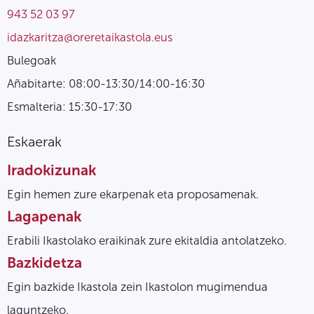
943 52 03 97
idazkaritza@oreretaikastola.eus
Bulegoak
Añabitarte: 08:00-13:30/14:00-16:30
Esmalteria: 15:30-17:30
Eskaerak
Iradokizunak
Egin hemen zure ekarpenak eta proposamenak.
Lagapenak
Erabili Ikastolako eraikinak zure ekitaldia antolatzeko.
Bazkidetza
Egin bazkide Ikastola zein Ikastolon mugimendua
laguntzeko.