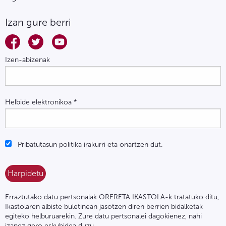
Izan gure berri
Izen-abizenak
Helbide elektronikoa
*
Pribatutasun politika irakurri eta onartzen dut.
Erraztutako datu pertsonalak ORERETA IKASTOLA-k tratatuko ditu,
Ikastolaren albiste buletinean jasotzen diren berrien bidalketak
egiteko helburuarekin. Zure datu pertsonalei dagokienez, nahi
izanez gero eskubidea duzu,