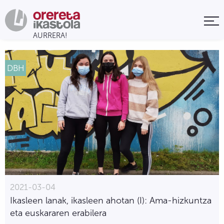
DBH
2021-03-04
Ikasleen lanak, ikasleen ahotan (I): Ama-hizkuntza
eta euskararen erabilera