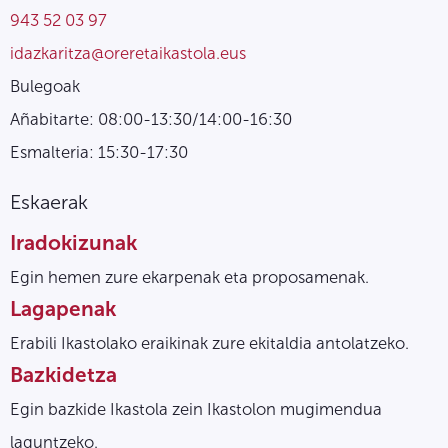
943 52 03 97
idazkaritza@oreretaikastola.eus
Bulegoak
Añabitarte: 08:00-13:30/14:00-16:30
Esmalteria: 15:30-17:30
Eskaerak
Iradokizunak
Egin hemen zure ekarpenak eta proposamenak.
Lagapenak
Erabili Ikastolako eraikinak zure ekitaldia antolatzeko.
Bazkidetza
Egin bazkide Ikastola zein Ikastolon mugimendua
laguntzeko.