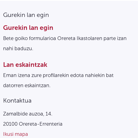
Gurekin lan egin
Gurekin lan egin
Bete goiko formularioa Orereta Ikastolaren parte izan
nahi baduzu.
Lan eskaintzak
Eman izena zure profilarekin edota nahiekin bat
datorren eskaintzan.
Kontaktua
Zamalbide auzoa, 14.
20100 Orereta-Errenteria
Ikusi mapa