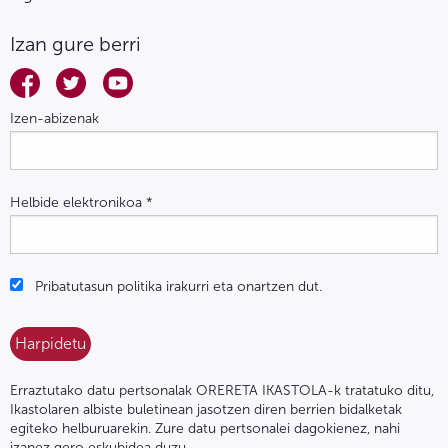
Izan gure berri
Izen-abizenak
Helbide elektronikoa
*
Pribatutasun politika irakurri eta onartzen dut.
Erraztutako datu pertsonalak ORERETA IKASTOLA-k tratatuko ditu,
Ikastolaren albiste buletinean jasotzen diren berrien bidalketak
egiteko helburuarekin. Zure datu pertsonalei dagokienez, nahi
izanez gero eskubidea duzu,