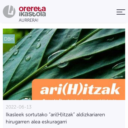
DBH
2022-06-13
Ikasleek sortutako “ari(H)itzak” aldizkariaren
hirugarren alea eskuragarri