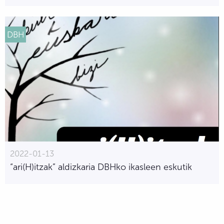
DBH
2022-01-13
“ari(H)itzak” aldizkaria DBHko ikasleen eskutik