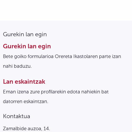
Gurekin lan egin
Gurekin lan egin
Bete goiko formularioa Orereta Ikastolaren parte izan
nahi baduzu.
Lan eskaintzak
Eman izena zure profilarekin edota nahiekin bat
datorren eskaintzan.
Kontaktua
Zamalbide auzoa, 14.