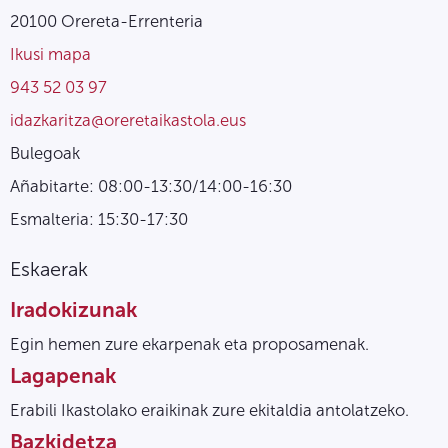
20100 Orereta-Errenteria
Ikusi mapa
943 52 03 97
idazkaritza@oreretaikastola.eus
Bulegoak
Añabitarte: 08:00-13:30/14:00-16:30
Esmalteria: 15:30-17:30
Eskaerak
Iradokizunak
Egin hemen zure ekarpenak eta proposamenak.
Lagapenak
Erabili Ikastolako eraikinak zure ekitaldia antolatzeko.
Bazkidetza