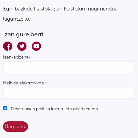
Egin bazkide Ikastola zein Ikastolon mugimendua
laguntzeko.
Izan gure berri
Izen-abizenak
Helbide elektronikoa
*
Pribatutasun politika irakurri eta onartzen dut.