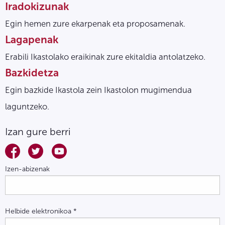
Iradokizunak
Egin hemen zure ekarpenak eta proposamenak.
Lagapenak
Erabili Ikastolako eraikinak zure ekitaldia antolatzeko.
Bazkidetza
Egin bazkide Ikastola zein Ikastolon mugimendua
laguntzeko.
Izan gure berri
Izen-abizenak
Helbide elektronikoa
*