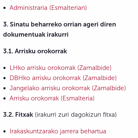
Administraria (Esmalterian)
3. Sinatu beharreko orrian ageri diren
dokumentuak irakurri
3.1. Arrisku orokorrak
LHko arrisku orokorrak (Zamalbide)
DBHko arrisku orokorrak (Zamalbide)
Jangelako arrisku orokorrak (Zamalbide)
Arrisku orokorrak (Esmalteria)
3.2. Fitxak
(irakurri zuri dagokizun fitxa)
Irakaskuntzarako jarrera behartua