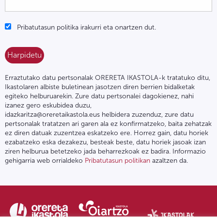
Pribatutasun politika irakurri eta onartzen dut.
Erraztutako datu pertsonalak ORERETA IKASTOLA-k tratatuko ditu,
Ikastolaren albiste buletinean jasotzen diren berrien bidalketak
egiteko helburuarekin. Zure datu pertsonalei dagokienez, nahi
izanez gero eskubidea duzu,
idazkaritza@oreretaikastola.eus helbidera zuzenduz, zure datu
pertsonalak tratatzen ari garen ala ez konfirmatzeko, baita zehatzak
ez diren datuak zuzentzea eskatzeko ere. Horrez gain, datu horiek
ezabatzeko eska dezakezu, besteak beste, datu horiek jasoak izan
ziren helburua betetzeko jada beharrezkoak ez badira. Informazio
gehigarria web orrialdeko
Pribatutasun politikan
azaltzen da.