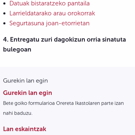
Datuak bistaratzeko pantaila
Larrieldatarako
arau orokorrak
Segurtasuna joan-etorrietan
4. Entregatu zuri dagokizun orria sinatuta
bulegoan
Gurekin lan egin
Gurekin lan egin
Bete goiko formularioa Orereta Ikastolaren parte izan
nahi baduzu.
Lan eskaintzak