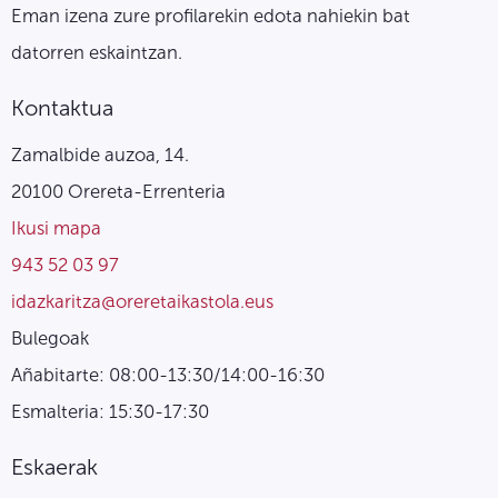
Eman izena zure profilarekin edota nahiekin bat
datorren eskaintzan.
Kontaktua
Zamalbide auzoa, 14.
20100 Orereta-Errenteria
Ikusi mapa
943 52 03 97
idazkaritza@oreretaikastola.eus
Bulegoak
Añabitarte: 08:00-13:30/14:00-16:30
Esmalteria: 15:30-17:30
Eskaerak