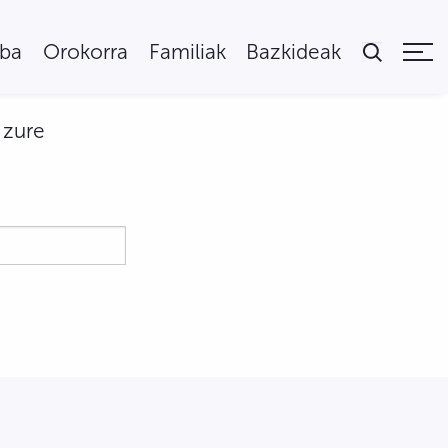
uba
Orokorra
Familiak
Bazkideak
 zure