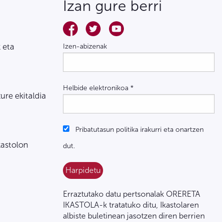
Izan gure berri
 eta
Izen-abizenak
Helbide elektronikoa
*
zure ekitaldia
Pribatutasun politika irakurri eta onartzen
kastolon
dut.
Erraztutako datu pertsonalak ORERETA
IKASTOLA-k tratatuko ditu, Ikastolaren
albiste buletinean jasotzen diren berrien