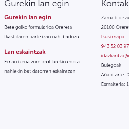
Gurekin lan egin
Kontak
Gurekin lan egin
Zamalbide au
Bete goiko formularioa Orereta
20100 Oreret
Ikastolaren parte izan nahi baduzu.
Ikusi mapa
943 52 03 97
Lan eskaintzak
idazkaritza@
Eman izena zure profilarekin edota
Bulegoak
nahiekin bat datorren eskaintzan.
Añabitarte: 
Esmalteria: 