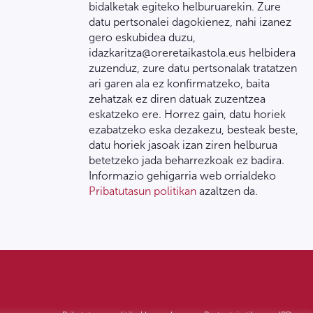
bidalketak egiteko helburuarekin. Zure
datu pertsonalei dagokienez, nahi izanez
gero eskubidea duzu,
idazkaritza@oreretaikastola.eus helbidera
zuzenduz, zure datu pertsonalak tratatzen
ari garen ala ez konfirmatzeko, baita
zehatzak ez diren datuak zuzentzea
eskatzeko ere. Horrez gain, datu horiek
ezabatzeko eska dezakezu, besteak beste,
datu horiek jasoak izan ziren helburua
betetzeko jada beharrezkoak ez badira.
Informazio gehigarria web orrialdeko
Pribatutasun politikan
azaltzen da.