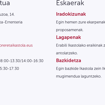
tua
Eskaerak
Iradokizunak
zoa, 14.
a-Errenteria
Egin hemen zure ekarpenak
proposamenak.
Lagapenak
oreretaikastola.eus
Erabili Ikastolako eraikinak 
antolatzeko.
Bazkidetza
08:00-13:30/14:00-16:30
15:30-17:30
Egin bazkide Ikastola zein I
mugimendua laguntzeko.