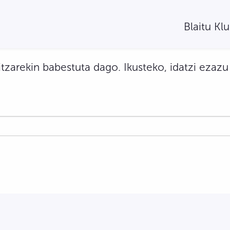
Blaitu Kl
tzarekin babestuta dago. Ikusteko, idatzi ezazu