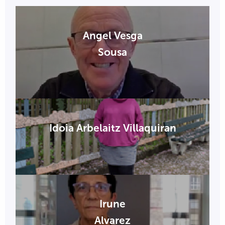
Angel Vesga
Sousa
Idoia Arbelaitz Villaquiran
Irune
Alvarez