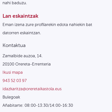
nahi baduzu.
Lan eskaintzak
Eman izena zure profilarekin edota nahiekin bat
datorren eskaintzan.
Kontaktua
Zamalbide auzoa, 14.
20100 Orereta-Errenteria
Ikusi mapa
943 52 03 97
idazkaritza@oreretaikastola.eus
Bulegoak
Añabitarte: 08:00-13:30/14:00-16:30