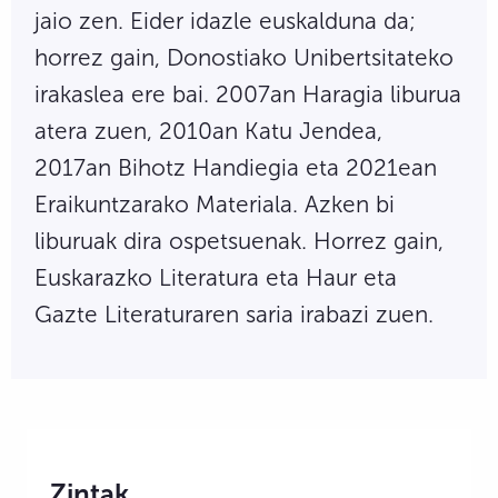
jaio zen. Eider idazle euskalduna da;
horrez gain, Donostiako Unibertsitateko
irakaslea ere bai. 2007an Haragia liburua
atera zuen, 2010an Katu Jendea,
2017an Bihotz Handiegia eta 2021ean
Eraikuntzarako Materiala. Azken bi
liburuak dira ospetsuenak. Horrez gain,
Euskarazko Literatura eta Haur eta
Gazte Literaturaren saria irabazi zuen.
Zintak