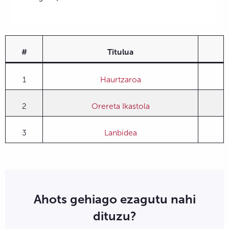
#
Titulua
1
Haurtzaroa
2
Orereta Ikastola
3
Lanbidea
Ahots gehiago ezagutu nahi
dituzu?