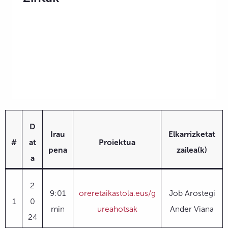
D
Irau
Elkarrizketat
#
at
Proiektua
pena
zailea(k)
a
2
9:01
oreretaikastola.eus/g
Job Arostegi
1
0
min
ureahotsak
Ander Viana
24