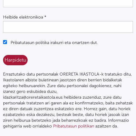
Helbide elektronikoa
*
Pribatutasun politika irakurri eta onartzen dut.
Erraztutako datu pertsonalak ORERETA IKASTOLA-k tratatuko ditu,
Ikastolaren albiste buletinean jasotzen diren berrien bidalketak
egiteko helburuarekin. Zure datu pertsonalei dagokienez, nahi
izanez gero eskubidea duzu,
idazkaritza@oreretaikastola.eus helbidera zuzenduz, zure datu
pertsonalak tratatzen ari garen ala ez konfirmatzeko, baita zehatzak
ez diren datuak zuzentzea eskatzeko ere. Horrez gain, datu horiek
ezabatzeko eska dezakezu, besteak beste, datu horiek jasoak izan
ziren helburua betetzeko jada beharrezkoak ez badira. Informazio
gehigarria web orrialdeko
Pribatutasun politikan
azaltzen da.