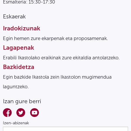
Esmalteria: 15:30-17:30
Eskaerak
Iradokizunak
Egin hemen zure ekarpenak eta proposamenak.
Lagapenak
Erabili Ikastolako eraikinak zure ekitaldia antolatzeko.
Bazkidetza
Egin bazkide Ikastola zein Ikastolon mugimendua
laguntzeko.
Izan gure berri
Izen-abizenak