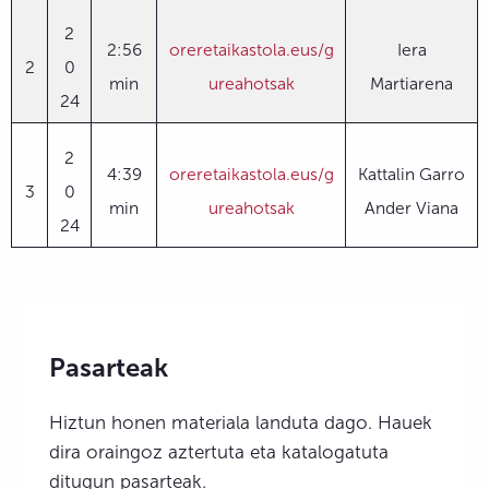
2
2:56
oreretaikastola.eus/g
Iera
2
0
min
ureahotsak
Martiarena
24
2
4:39
oreretaikastola.eus/g
Kattalin Garro
3
0
min
ureahotsak
Ander Viana
24
Pasarteak
Hiztun honen materiala landuta dago. Hauek
dira oraingoz aztertuta eta katalogatuta
ditugun pasarteak.