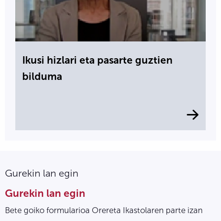
Ikusi hizlari eta pasarte guztien
bilduma
Gurekin lan egin
Gurekin lan egin
Bete goiko formularioa Orereta Ikastolaren parte izan