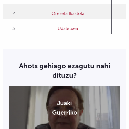
2
Orereta Ikastola
3
Udaletxea
Ahots gehiago ezagutu nahi
dituzu?
Juaki
Guerriko