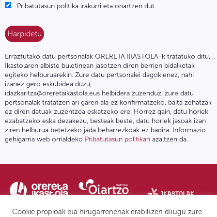
Pribatutasun politika irakurri eta onartzen dut.
Erraztutako datu pertsonalak ORERETA IKASTOLA-k tratatuko ditu,
Ikastolaren albiste buletinean jasotzen diren berrien bidalketak
egiteko helburuarekin. Zure datu pertsonalei dagokienez, nahi
izanez gero eskubidea duzu,
idazkaritza@oreretaikastola.eus helbidera zuzenduz, zure datu
pertsonalak tratatzen ari garen ala ez konfirmatzeko, baita zehatzak
ez diren datuak zuzentzea eskatzeko ere. Horrez gain, datu horiek
ezabatzeko eska dezakezu, besteak beste, datu horiek jasoak izan
ziren helburua betetzeko jada beharrezkoak ez badira. Informazio
gehigarria web orrialdeko
Pribatutasun politikan
azaltzen da.
Cookie propioak eta hirugarrenenak erabiltzen ditugu zure