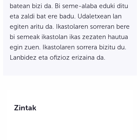
batean bizi da. Bi seme-alaba eduki ditu
eta zaldi bat ere badu. Udaletxean lan
egiten aritu da. Ikastolaren sorreran bere
bi semeak ikastolan ikas zezaten hautua
egin zuen. Ikastolaren sorrera bizitu du.
Lanbidez eta ofizioz erizaina da.
Zintak