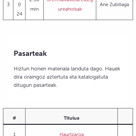
3
0
Ane Zubillaga
min
ureahotsak
24
Pasarteak
Hiztun honen materiala landuta dago. Hauek
dira oraingoz aztertuta eta katalogatuta
ditugun pasarteak.
#
Titulua
1
Haurtzaroa