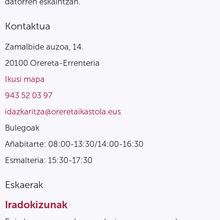
datorren eskaintzan.
Kontaktua
Zamalbide auzoa, 14.
20100 Orereta-Errenteria
Ikusi mapa
943 52 03 97
idazkaritza@oreretaikastola.eus
Bulegoak
Añabitarte: 08:00-13:30/14:00-16:30
Esmalteria: 15:30-17:30
Eskaerak
Iradokizunak