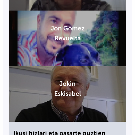
Jon Gomez
Revuelta
Jokin
Eskisabel
Ikusi hizlari eta pasarte guztien