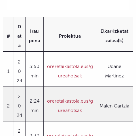
D
Irau
Elkarrizketat
#
at
Proiektua
pena
zailea(k)
a
2
3:50
oreretaikastola.eus/g
Udane
1
0
min
ureahotsak
Martinez
24
2
2:24
oreretaikastola.eus/g
2
0
Malen Gartzia
min
ureahotsak
24
2
2:30
oreretaikastola.eus/g