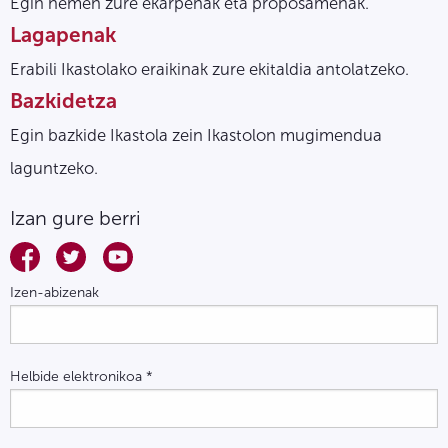
Egin hemen zure ekarpenak eta proposamenak.
Lagapenak
Erabili Ikastolako eraikinak zure ekitaldia antolatzeko.
Bazkidetza
Egin bazkide Ikastola zein Ikastolon mugimendua
laguntzeko.
Izan gure berri
Izen-abizenak
Helbide elektronikoa
*