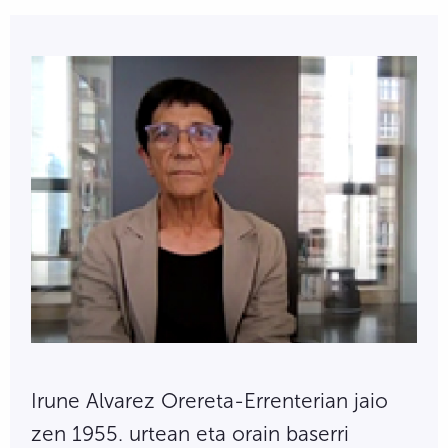
Irune Alvarez Orereta-Errenterian jaio
zen 1955. urtean eta orain baserri