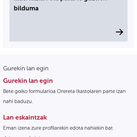
bilduma
Gurekin lan egin
Gurekin lan egin
Bete goiko formularioa Orereta Ikastolaren parte izan
nahi baduzu.
Lan eskaintzak
Eman izena zure profilarekin edota nahiekin bat