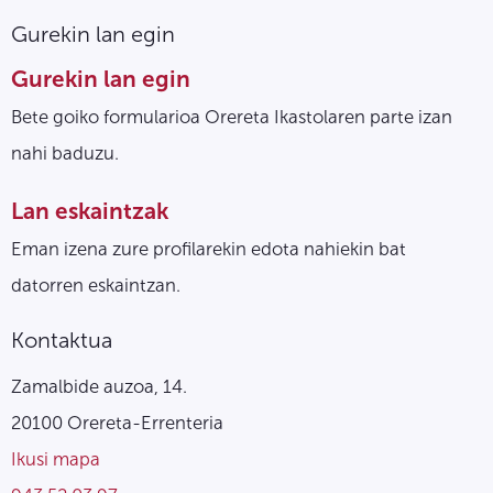
Gurekin lan egin
Gurekin lan egin
Bete goiko formularioa Orereta Ikastolaren parte izan
nahi baduzu.
Lan eskaintzak
Eman izena zure profilarekin edota nahiekin bat
datorren eskaintzan.
Kontaktua
Zamalbide auzoa, 14.
20100 Orereta-Errenteria
Ikusi mapa