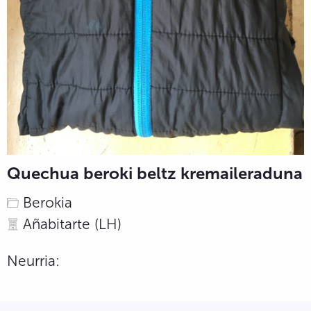
Quechua beroki beltz kremaileraduna
Berokia
Añabitarte (LH)
Neurria: