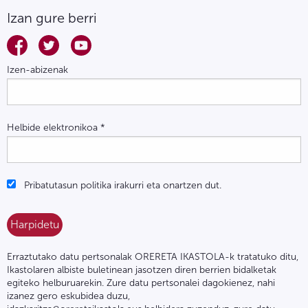
Izan gure berri
Izen-abizenak
Helbide elektronikoa
*
Pribatutasun politika irakurri eta onartzen dut.
Erraztutako datu pertsonalak ORERETA IKASTOLA-k tratatuko ditu,
Ikastolaren albiste buletinean jasotzen diren berrien bidalketak
egiteko helburuarekin. Zure datu pertsonalei dagokienez, nahi
izanez gero eskubidea duzu,