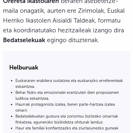
Orereta Ikastolaren
beraren asebetetze-
maila onagatik, aurten ere Zirimolak, Euskal
Herriko Ikastolen Aisialdi Taldeak, formatu
eta koordinatutako hezitzaileak izango dira
Bedatselekuak
egingo dituztenak.
Helburuak
Euskararen erabilera sustatzea eta euskarazko erreferenteak
eskaintzea.
Behar fisiko eta emozionalei erantzuten dien proposamen
ludikoa eskaintzea.
Haurrak protagonista izatea, beren parte-hartzea izatea
oinarri.
Bedatselekuetan gustura eta zoriontsu bizitzeko oinarriak
finkatzea, eguneroko bizikidetza ohiturak landuz.
Haur eta familiei konfiantzazko eta ziurtasunezko guneak