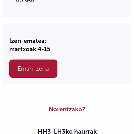
eskaintzea.
Izen-ematea:
martxoak 4-15
Eman izena
Norentzako?
HH3-LH3ko haurrak