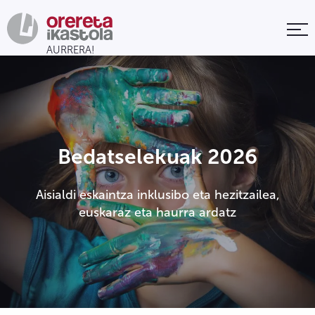
Bedatselekuak 2026
Aisialdi eskaintza inklusibo eta hezitzailea,
euskaraz eta haurra ardatz