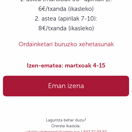
6€/txanda (ikasleko)
2. astea (apirilak 7-10):
8€/txanda (ikasleko)
Ordainketari buruzko xehetasunak
Izen-ematea: martxoak 4-15
Eman izena
Laguntza behar duzu?
Orereta Ikastola:
udalekuak@oreretaikastola.eus
|
943 52 03 97