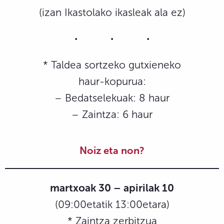
(izan Ikastolako ikasleak ala ez)
* Taldea sortzeko gutxieneko
haur-kopurua:
– Bedatselekuak: 8 haur
– Zaintza: 6 haur
Noiz eta non?
martxoak 30 – apirilak 10
(09:00etatik 13:00etara)
* Zaintza zerbitzua