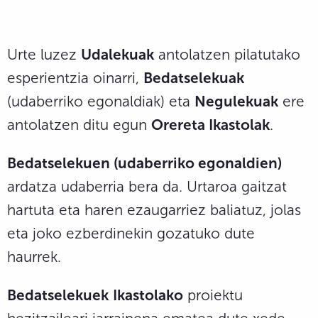
Urte luzez
Udalekuak
antolatzen pilatutako
esperientzia oinarri,
Bedatselekuak
(udaberriko egonaldiak) eta
Negulekuak
ere
antolatzen ditu egun
Orereta Ikastolak
.
Bedatselekuen (udaberriko egonaldien)
ardatza udaberria bera da. Urtaroa gaitzat
hartuta eta haren ezaugarriez baliatuz, jolas
eta joko ezberdinekin gozatuko dute
haurrek.
Bedatselekuek
Ikastolako
proiektu