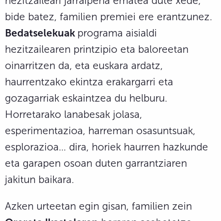
hezitzaileari jarraipena ematea dute xede,
bide batez, familien premiei ere erantzunez.
Bedatselekuak
programa aisialdi
hezitzailearen printzipio eta baloreetan
oinarritzen da, eta euskara ardatz,
haurrentzako ekintza erakargarri eta
gozagarriak eskaintzea du helburu.
Horretarako lanabesak jolasa,
esperimentazioa, harreman osasuntsuak,
esplorazioa… dira, horiek haurren hazkunde
eta garapen osoan duten garrantziaren
jakitun baikara.
Azken urteetan egin gisan, familien zein