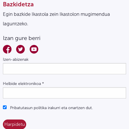
Bazkidetza
Egin bazkide Ikastola zein Ikastolon mugimendua
laguntzeko.
Izan gure berri
Izen-abizenak
Helbide elektronikoa
*
Pribatutasun politika irakurri eta onartzen dut.