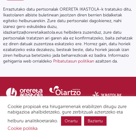
Erraztutako datu pertsonalak ORERETA IKASTOLA-k tratatuko ditu,
Ikastolaren albiste buletinean jasotzen diren berrien bidalketak
egiteko helburuarekin. Zure datu pertsonalei dagokienez, nahi
izanez gero eskubidea duzu,
idazkaritza@oreretaikastola.eus helbidera zuzenduz, zure datu
pertsonalak tratatzen ari garen ala ez konfirmatzeko, baita zehatzak
ez diren datuak zuzentzea eskatzeko ere. Horrez gain, datu horiek
ezabatzeko eska dezakezu, besteak beste, datu horiek jasoak izan
ziren helburua betetzeko jada beharrezkoak ez badira. Informazio
gehigarria web orrialdeko
Pribatutasun politikan
azaltzen da.
Cookie propioak eta hirugarrenenak erabiltzen ditugu zure
nabigazioa ahalbidetzeko, gure zerbitzuak aztertzeko eta
helburu analitikoetarako.
Onartu
Baztertu
Pribatutasun politika | Lege oharra
Postontzi etikoa
IPD
Cookie politika