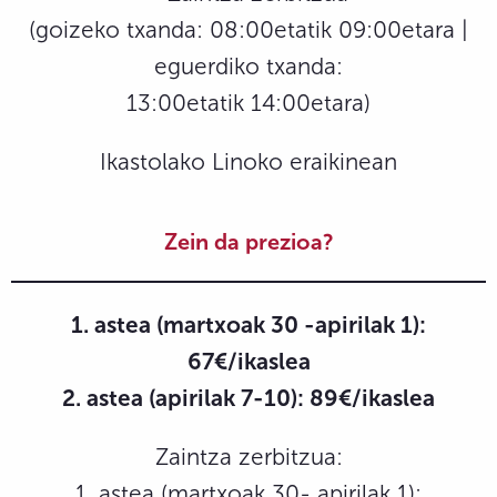
(goizeko txanda: 08:00etatik 09:00etara |
eguerdiko txanda:
13:00etatik 14:00etara)
Ikastolako Linoko eraikinean
Zein da prezioa?
1. astea (martxoak 30 -apirilak 1):
67€/ikaslea
2. astea (apirilak 7-10): 89€/ikaslea
Zaintza zerbitzua:
1. astea (martxoak 30- apirilak 1):