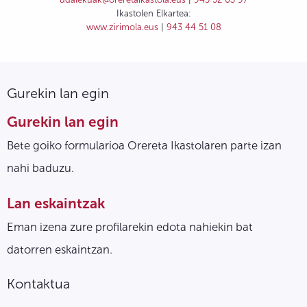
Ikastolen Elkartea:
www.zirimola.eus
|
943 44 51 08
Gurekin lan egin
Gurekin lan egin
Bete goiko formularioa Orereta Ikastolaren parte izan
nahi baduzu.
Lan eskaintzak
Eman izena zure profilarekin edota nahiekin bat
datorren eskaintzan.
Kontaktua