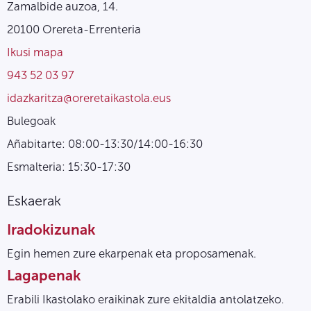
Zamalbide auzoa, 14.
20100 Orereta-Errenteria
Ikusi mapa
943 52 03 97
idazkaritza@oreretaikastola.eus
Bulegoak
Añabitarte: 08:00-13:30/14:00-16:30
Esmalteria: 15:30-17:30
Eskaerak
Iradokizunak
Egin hemen zure ekarpenak eta proposamenak.
Lagapenak
Erabili Ikastolako eraikinak zure ekitaldia antolatzeko.