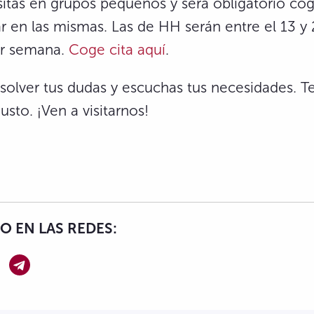
sitas en grupos pequeños y será obligatorio cog
ar en las mismas. Las de HH serán entre el 13 y
or semana.
Coge cita aquí
.
olver tus dudas y escuchas tus necesidades. T
to. ¡Ven a visitarnos!
 EN LAS REDES: