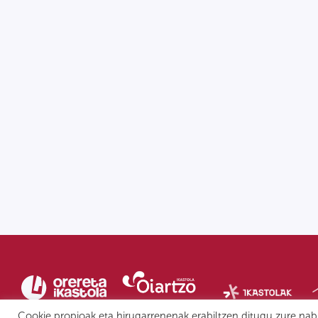
Cookie propioak eta hirugarrenenak erabiltzen ditugu zure nab