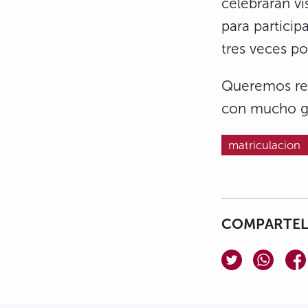
celebrarán vi
para particip
tres veces p
Queremos res
con mucho gus
matriculacion
COMPARTELO