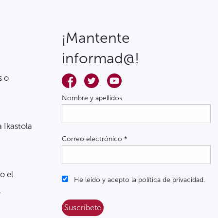
¡Mantente
informad@!
s o
Nombre y apellidos
a Ikastola
Correo electrónico
*
o el
He leído y acepto la política de privacidad.
.