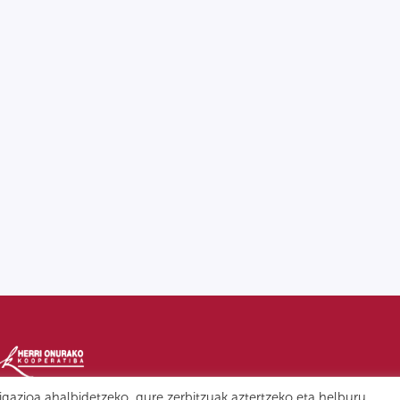
igazioa ahalbidetzeko, gure zerbitzuak aztertzeko eta helburu