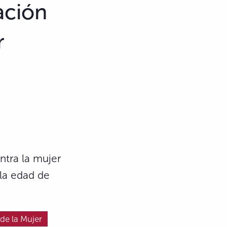
ación
r
ntra la mujer
 la edad de
 de la Mujer