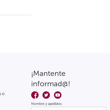
¡Mantente
informad@!
s o
Nombre y apellidos