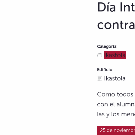
Día In
contra
Categoría:
Ikastola
Edificio:
Ikastola
Como todos lo
con el alumna
las y los men
25 de noviemb