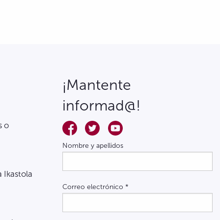
¡Mantente
informad@!
s o
Nombre y apellidos
a Ikastola
Correo electrónico
*