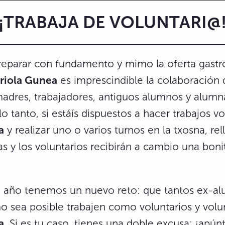
¡TRABAJA DE VOLUNTARI@
reparar con fundamento y mimo la oferta gast
rriola Gunea
es imprescindible la colaboración d
madres, trabajadores, antiguos alumnos y alumn
 lo tanto, si estáís dispuestos a hacer trabajos v
a
y realizar uno o varios turnos en la txosna, re
Las y los voluntarios recibirán a cambio una boni
 año tenemos un nuevo reto: que tantos ex-a
 sea posible trabajen como voluntarios y volun
a
. Si es tu caso, tienes una doble excusa: ¡apúnt