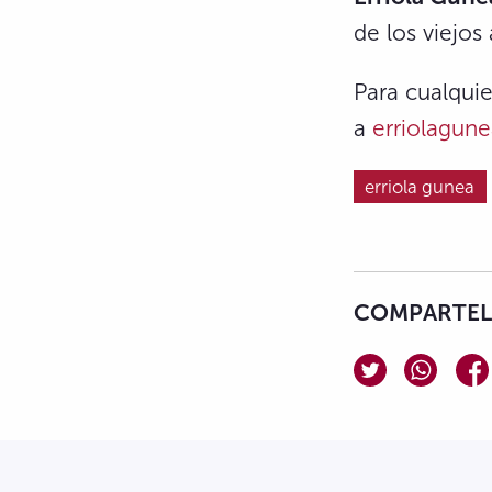
de los viejo
Para cualqui
a
erriolagune
erriola gunea
COMPARTELO