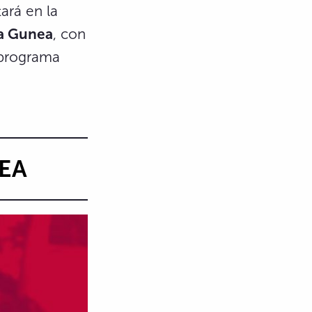
ará en la
la Gunea
, con
 programa
EA