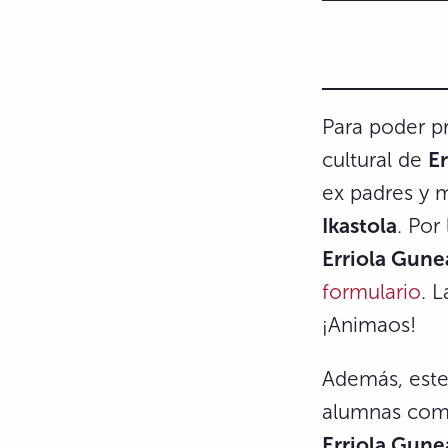
Para poder p
cultural de
E
ex padres y 
Ikastola
. Por
Erriola Gune
formulario
. 
¡Animaos!
Además, este
alumnas como
Erriola Gune