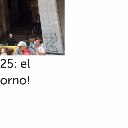
25: el
horno!