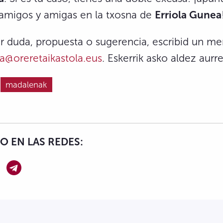
s amigos y amigas en la txosna de
Erriola Gunea
er duda, propuesta o sugerencia, escribid un me
a@oreretaikastola.eus
. Eskerrik asko aldez aurre
madalenak
 EN LAS REDES: