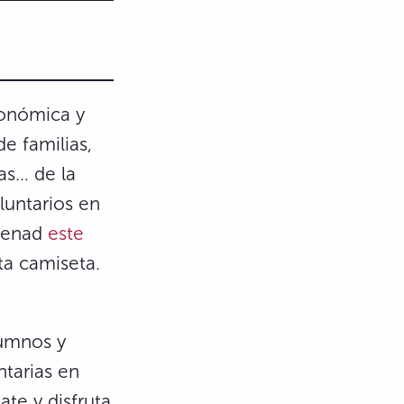
!
ronómica y
e familias,
as… de la
oluntarios en
llenad
este
ta camiseta.
lumnos y
tarias en
ate y disfruta