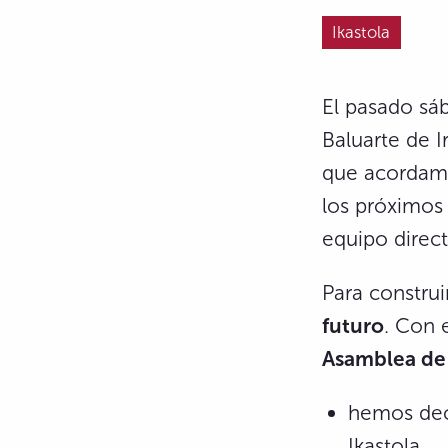
Ikastola
El pasado sá
Baluarte de I
que acordamo
los próximos 
equipo direc
Para construi
futuro
. Con 
Asamblea de 
hemos deci
Ikastola,