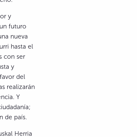
or y
un futuro
una nueva
rri hasta el
s con ser
sta y
favor del
s realizarán
ncia. Y
ciudadanía;
n de país.
skal Herria