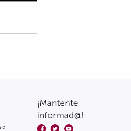
¡Mantente
informad@!
s o