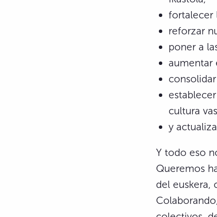
fortalecer
reforzar n
poner a la
aumentar e
consolidar
establecer
cultura va
y actualiza
Y todo eso no
Queremos hac
del euskera, 
Colaborando,
colectivos, d