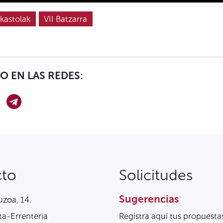
Ikastolak
VII Batzarra
 EN LAS REDES:
cto
Solicitudes
Sugerencias
zoa, 14.
a-Errenteria
Registra aquí tus propuesta