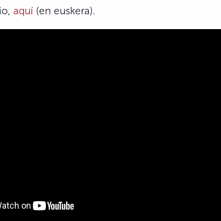
io,
aquí
(en euskera).