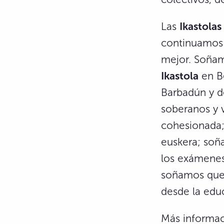
Las
Ikastolas
continuamos 
mejor. Soña
Ikastola
en Be
Barbadún y d
soberanos y v
cohesionada;
euskera; soñ
los exámenes 
soñamos que 
desde la educ
Más informac