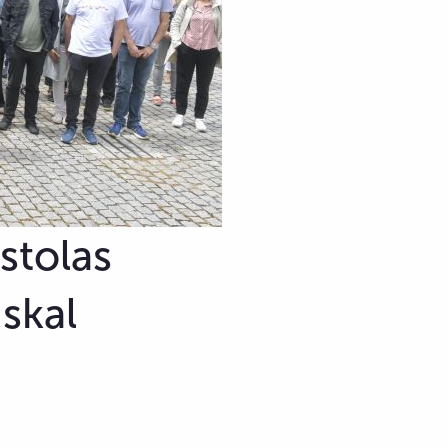
stolas
uskal