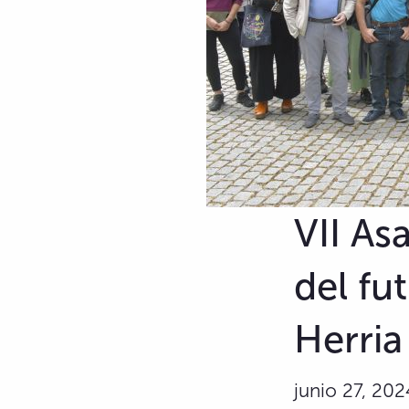
VII As
del fu
Herria
junio 27, 202