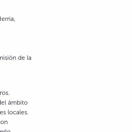
erria,
misión de la
ros.
del ámbito
es locales.
son
erlo.