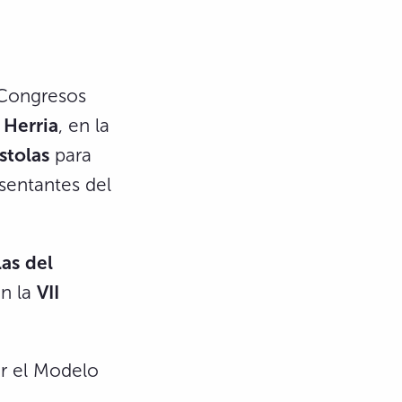
 Congresos
 Herria
, en la
stolas
para
esentantes del
las
del
en la
VII
car el Modelo