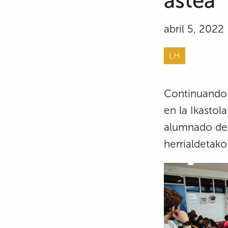
astea"
abril 5, 2022
LH
Continuando 
en la Ikastol
alumnado de 
herrialdetako