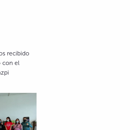
os recibido
o con el
azpi