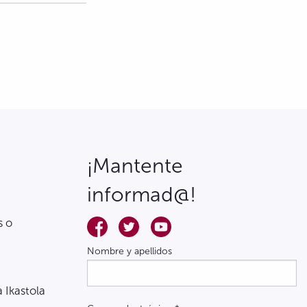
¡Mantente
informad@!
s o
Nombre y apellidos
a Ikastola