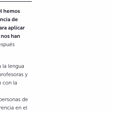
BH hemos
encia de
ra aplicar
 nos han
espués
 la lengua
profesoras y
n con la
 personas de
rencia en el