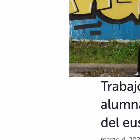
Trabaj
alumna
del eu
marzo 4, 20