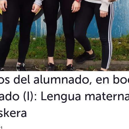
os del alumnado, en bo
do (I): Lengua materna
skera
21