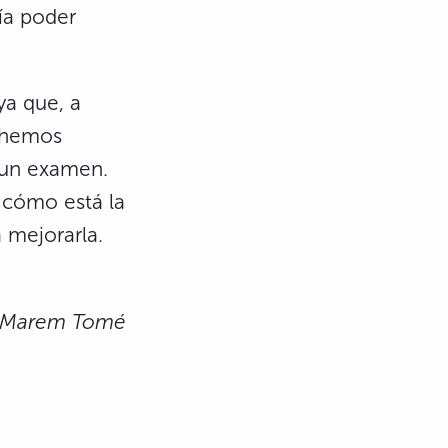
ía poder
ya que, a
a hemos
r un examen.
 cómo está la
 mejorarla.
ta Marem Tomé