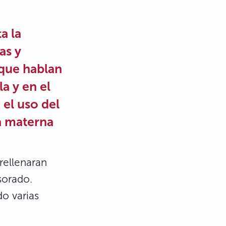
a la
as y
 que hablan
la
y en el
 el uso del
a materna
rellenaran
sorado.
o varias