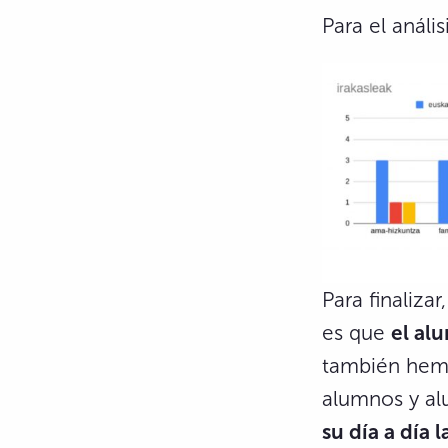
Para el análi
Para finaliza
es que
el al
también hem
alumnos y al
su día a día 