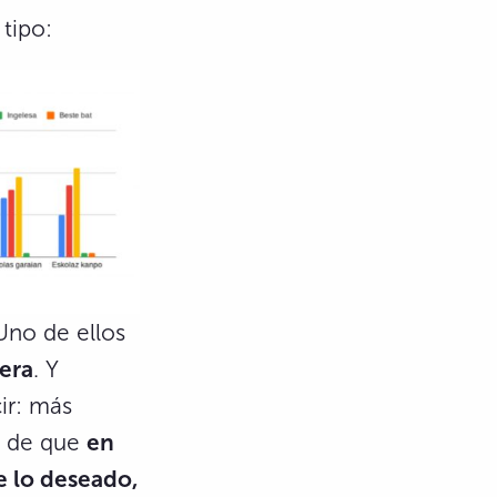
 tipo:
Uno de ellos
kera
. Y
cir: más
r de que
en
de lo deseado,