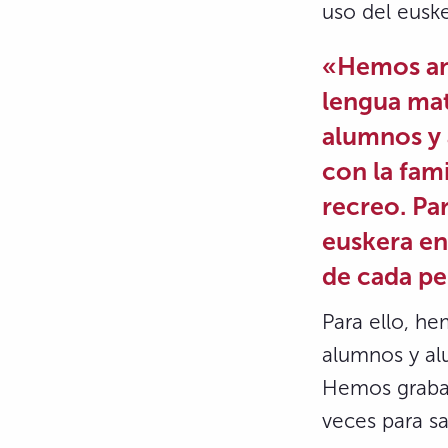
uso del euske
«Hemos ana
lengua mat
alumnos y 
con la fami
recreo. Par
euskera en
de cada pe
Para ello, he
alumnos y al
Hemos grabad
veces para s