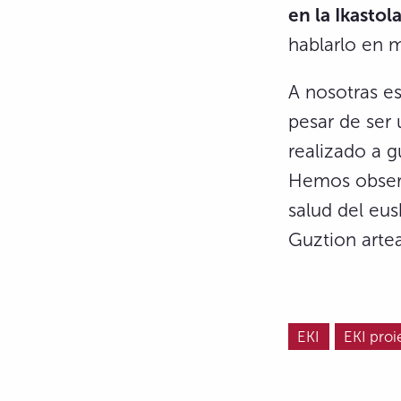
en la Ikasto
hablarlo en 
A nosotras e
pesar de ser 
realizado a g
Hemos observ
salud del eu
Guztion arte
EKI
EKI proi