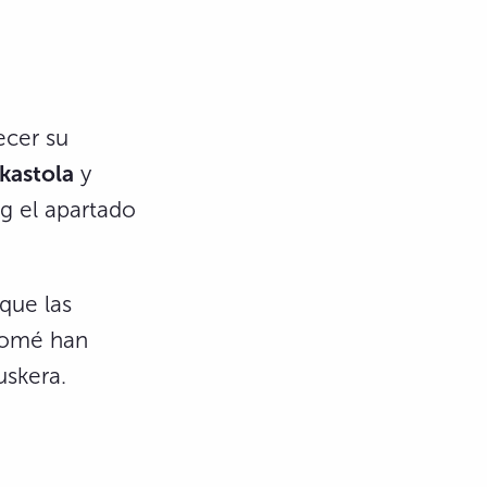
ecer su
Ikastola
y
og el apartado
 que las
Tomé han
uskera.