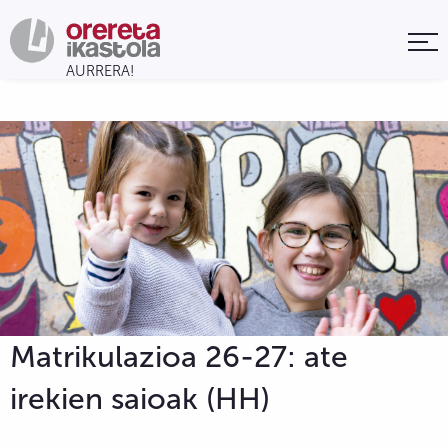
Matrikulazioa 26-27: ate
irekien saioak (HH)