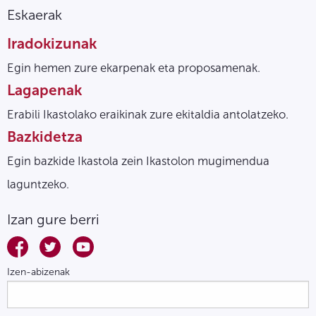
Eskaerak
Iradokizunak
Egin hemen zure ekarpenak eta proposamenak.
Lagapenak
Erabili Ikastolako eraikinak zure ekitaldia antolatzeko.
Bazkidetza
Egin bazkide Ikastola zein Ikastolon mugimendua
laguntzeko.
Izan gure berri
Izen-abizenak