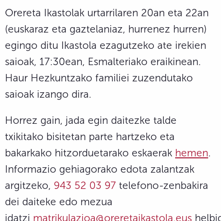
Orereta Ikastolak urtarrilaren 20an eta 22an
(euskaraz eta gaztelaniaz, hurrenez hurren)
egingo ditu Ikastola ezagutzeko ate irekien
saioak, 17:30ean, Esmalteriako eraikinean.
Haur Hezkuntzako familiei zuzendutako
saioak izango dira.
Horrez gain, jada egin daitezke talde
txikitako bisitetan parte hartzeko eta
bakarkako hitzorduetarako eskaerak
hemen
.
Informazio gehiagorako edota zalantzak
argitzeko,
943 52 03 97
telefono-zenbakira
dei daiteke edo mezua
idatzi
matrikulazioa@oreretaikastola.eus
helbi