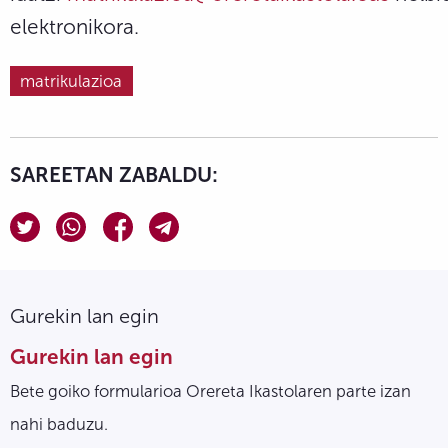
elektronikora.
matrikulazioa
SAREETAN ZABALDU:
Gurekin lan egin
Gurekin lan egin
Bete goiko formularioa Orereta Ikastolaren parte izan
nahi baduzu.