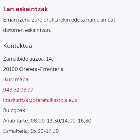
Lan eskaintzak
Eman izena zure profilarekin edota nahiekin bat
datorren eskaintzan.
Kontaktua
Zamalbide auzoa, 14.
20100 Orereta-Errenteria
Ikusi mapa
943 52 03 97
idazkaritza@oreretaikastola.eus
Bulegoak
Añabitarte: 08:00-13:30/14:00-16:30
Esmalteria: 15:30-17:30