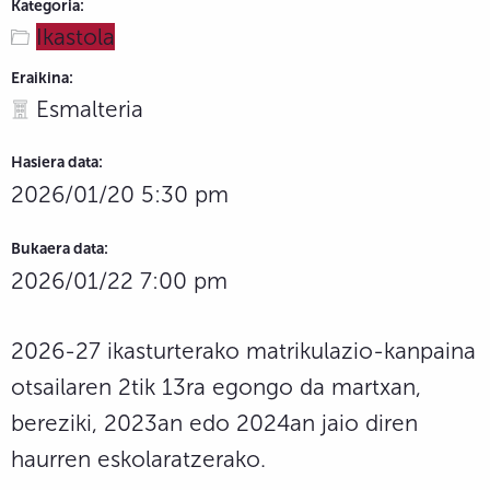
Kategoria:
Ikastola
Eraikina:
Esmalteria
Hasiera data:
2026/01/20 5:30 pm
Bukaera data:
2026/01/22 7:00 pm
2026-27 ikasturterako matrikulazio-kanpaina
otsailaren 2tik 13ra egongo da martxan,
bereziki, 2023an edo 2024an jaio diren
haurren eskolaratzerako.