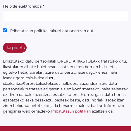
Helbide elektronikoa
*
Pribatutasun politika irakurri eta onartzen dut.
Erraztutako datu pertsonalak ORERETA IKASTOLA-k tratatuko ditu,
Ikastolaren albiste buletinean jasotzen diren berrien bidalketak
egiteko helburuarekin. Zure datu pertsonalei dagokienez, nahi
izanez gero eskubidea duzu,
idazkaritza@oreretaikastola.eus helbidera zuzenduz, zure datu
pertsonalak tratatzen ari garen ala ez konfirmatzeko, baita zehatzak
ez diren datuak zuzentzea eskatzeko ere. Horrez gain, datu horiek
ezabatzeko eska dezakezu, besteak beste, datu horiek jasoak izan
ziren helburua betetzeko jada beharrezkoak ez badira. Informazio
gehigarria web orrialdeko
Pribatutasun politikan
azaltzen da.