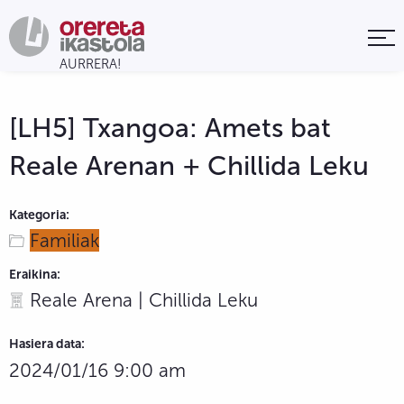
[LH5] Txangoa: Amets bat
Reale Arenan + Chillida Leku
Kategoria:
Familiak
Eraikina:
Reale Arena | Chillida Leku
Hasiera data:
2024/01/16 9:00 am