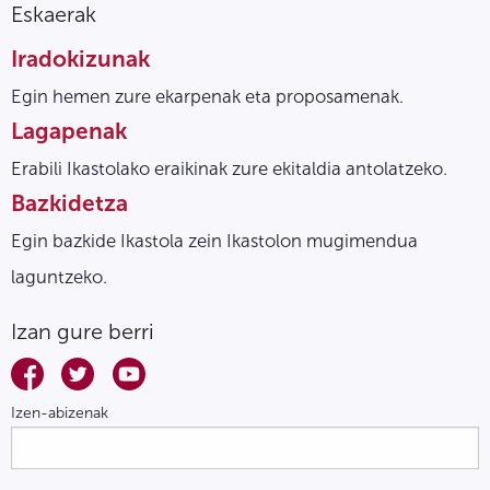
Eskaerak
Iradokizunak
Egin hemen zure ekarpenak eta proposamenak.
Lagapenak
Erabili Ikastolako eraikinak zure ekitaldia antolatzeko.
Bazkidetza
Egin bazkide Ikastola zein Ikastolon mugimendua
laguntzeko.
Izan gure berri
Izen-abizenak