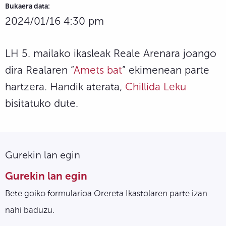
Bukaera data:
2024/01/16 4:30 pm
LH 5. mailako ikasleak Reale Arenara joango
dira Realaren “
Amets bat
” ekimenean parte
hartzera. Handik aterata,
Chillida Leku
bisitatuko dute.
Gurekin lan egin
Gurekin lan egin
Bete goiko formularioa Orereta Ikastolaren parte izan
nahi baduzu.