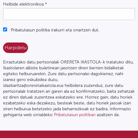
Helbide elektronikoa
*
Pribatutasun politika irakurri eta onartzen dut.
Erraztutako datu pertsonalak ORERETA IKASTOLA-k tratatuko ditu,
Ikastolaren albiste buletinean jasotzen diren berrien bidalketak
egiteko helburuarekin. Zure datu pertsonalei dagokienez, nahi
izanez gero eskubidea duzu,
idazkaritza@oreretaikastola.eus helbidera zuzenduz, zure datu
pertsonalak tratatzen ari garen ala ez konfirmatzeko, baita zehatzak
ez diren datuak zuzentzea eskatzeko ere. Horrez gain, datu horiek
ezabatzeko eska dezakezu, besteak beste, datu horiek jasoak izan
ziren helburua betetzeko jada beharrezkoak ez badira. Informazio
gehigarria web orrialdeko
Pribatutasun politikan
azaltzen da.