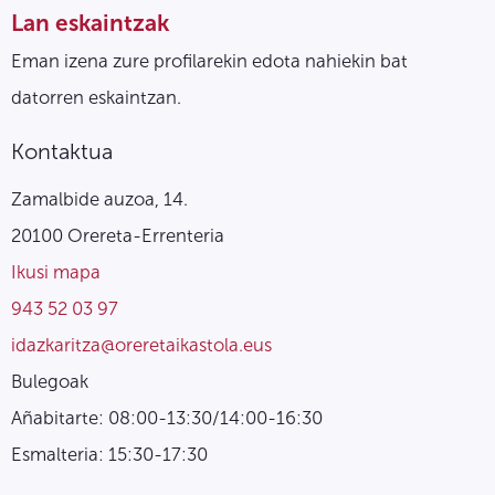
Lan eskaintzak
Eman izena zure profilarekin edota nahiekin bat
datorren eskaintzan.
Kontaktua
Zamalbide auzoa, 14.
20100 Orereta-Errenteria
Ikusi mapa
943 52 03 97
idazkaritza@oreretaikastola.eus
Bulegoak
Añabitarte: 08:00-13:30/14:00-16:30
Esmalteria: 15:30-17:30