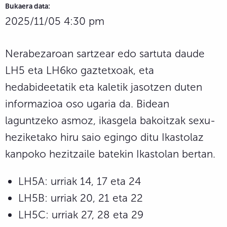
Bukaera data:
2025/11/05 4:30 pm
Nerabezaroan sartzear edo sartuta daude
LH5 eta LH6ko gaztetxoak, eta
hedabideetatik eta kaletik jasotzen duten
informazioa oso ugaria da. Bidean
laguntzeko asmoz, ikasgela bakoitzak sexu-
heziketako hiru saio egingo ditu Ikastolaz
kanpoko hezitzaile batekin Ikastolan bertan.
LH5A: urriak 14, 17 eta 24
LH5B: urriak 20, 21 eta 22
LH5C: urriak 27, 28 eta 29