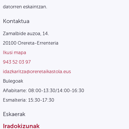
datorren eskaintzan.
Kontaktua
Zamalbide auzoa, 14.
20100 Orereta-Errenteria
Ikusi mapa
943 52 03 97
idazkaritza@oreretaikastola.eus
Bulegoak
Añabitarte: 08:00-13:30/14:00-16:30
Esmalteria: 15:30-17:30
Eskaerak
Iradokizunak