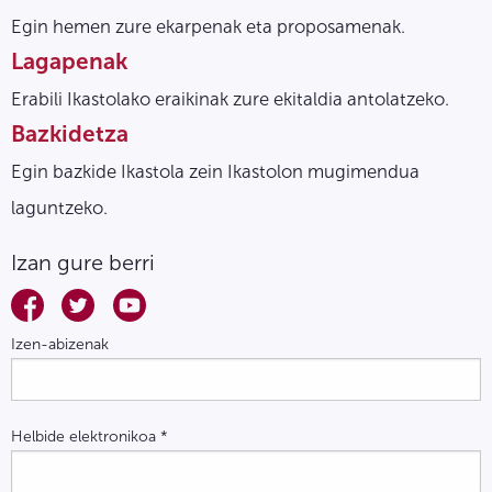
Egin hemen zure ekarpenak eta proposamenak.
Lagapenak
Erabili Ikastolako eraikinak zure ekitaldia antolatzeko.
Bazkidetza
Egin bazkide Ikastola zein Ikastolon mugimendua
laguntzeko.
Izan gure berri
Izen-abizenak
Helbide elektronikoa
*