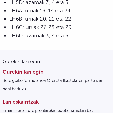
LH5D: azaroak 3, 4 eta 5
LH6A: urriak 13, 14 eta 24
LH6B: urriak 20, 21 eta 22
LH6C: urriak 27, 28 eta 29
LH6D: azaroak 3, 4 eta 5
Gurekin lan egin
Gurekin lan egin
Bete goiko formularioa Orereta Ikastolaren parte izan
nahi baduzu.
Lan eskaintzak
Eman izena zure profilarekin edota nahiekin bat