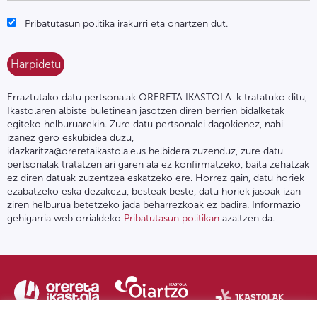
Pribatutasun politika irakurri eta onartzen dut.
Erraztutako datu pertsonalak ORERETA IKASTOLA-k tratatuko ditu,
Ikastolaren albiste buletinean jasotzen diren berrien bidalketak
egiteko helburuarekin. Zure datu pertsonalei dagokienez, nahi
izanez gero eskubidea duzu,
idazkaritza@oreretaikastola.eus helbidera zuzenduz, zure datu
pertsonalak tratatzen ari garen ala ez konfirmatzeko, baita zehatzak
ez diren datuak zuzentzea eskatzeko ere. Horrez gain, datu horiek
ezabatzeko eska dezakezu, besteak beste, datu horiek jasoak izan
ziren helburua betetzeko jada beharrezkoak ez badira. Informazio
gehigarria web orrialdeko
Pribatutasun politikan
azaltzen da.