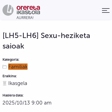
[LH5-LH6] Sexu-heziketa
saioak
Kategoria:
Familiak
Eraikina:
Ikasgela
Hasiera data:
2025/10/13 9:00 am