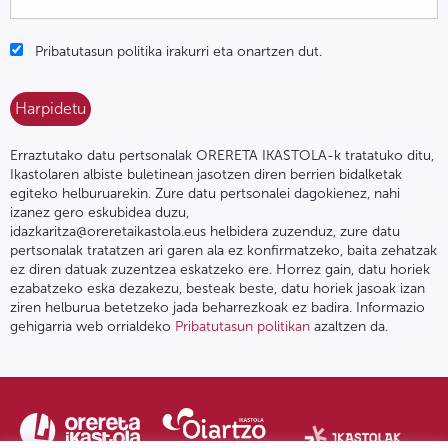
Pribatutasun politika irakurri eta onartzen dut.
Erraztutako datu pertsonalak ORERETA IKASTOLA-k tratatuko ditu,
Ikastolaren albiste buletinean jasotzen diren berrien bidalketak
egiteko helburuarekin. Zure datu pertsonalei dagokienez, nahi
izanez gero eskubidea duzu,
idazkaritza@oreretaikastola.eus helbidera zuzenduz, zure datu
pertsonalak tratatzen ari garen ala ez konfirmatzeko, baita zehatzak
ez diren datuak zuzentzea eskatzeko ere. Horrez gain, datu horiek
ezabatzeko eska dezakezu, besteak beste, datu horiek jasoak izan
ziren helburua betetzeko jada beharrezkoak ez badira. Informazio
gehigarria web orrialdeko
Pribatutasun politikan
azaltzen da.