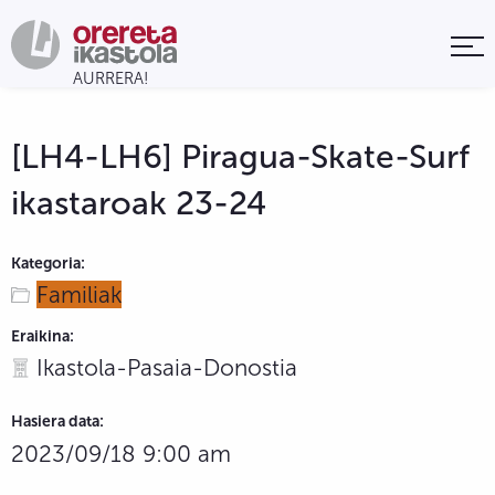
[LH4-LH6] Piragua-Skate-Surf
ikastaroak 23-24
Kategoria:
Familiak
Eraikina:
Ikastola-Pasaia-Donostia
Hasiera data:
2023/09/18 9:00 am