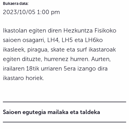
Bukaera data:
2023/10/05 1:00 pm
Ikastolan egiten diren Hezkuntza Fisikoko
saioen osagarri, LH4, LH5 eta LH6ko
ikasleek, piragua, skate eta surf ikastaroak
egiten dituzte, hurrenez hurren. Aurten,
irailaren 18tik urriaren 5era izango dira
ikastaro horiek.
Saioen egutegia mailaka eta taldeka