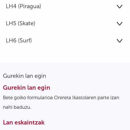
LH4 (Piragua)
LH5 (Skate)
LH6 (Surf)
Gurekin lan egin
Gurekin lan egin
Bete goiko formularioa Orereta Ikastolaren parte izan
nahi baduzu.
Lan eskaintzak