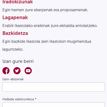
Iradokizunak
Egin hemen zure ekarpenak eta proposamenak.
Lagapenak
Erabili Ikastolako eraikinak zure ekitaldia antolatzeko.
Bazkidetza
Egin bazkide Ikastola zein Ikastolon mugimendua
laguntzeko.
Izan gure berri
Izen-abizenak
Helbide elektronikoa
*