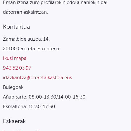
Eman izena zure profilarekin edota nahiekin bat
datorren eskaintzan.
Kontaktua
Zamalbide auzoa, 14.
20100 Orereta-Errenteria
Ikusi mapa
943 52 03 97
idazkaritza@oreretaikastola.eus
Bulegoak
Añabitarte: 08:00-13:30/14:00-16:30
Esmalteria: 15:30-17:30
Eskaerak