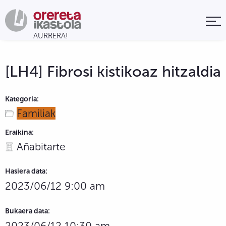
[LH4] Fibrosi kistikoaz hitzaldia
Kategoria:
Familiak
Eraikina:
Añabitarte
Hasiera data:
2023/06/12 9:00 am
Bukaera data:
2023/06/12 10:30 am