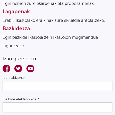
Egin hemen zure ekarpenak eta proposamenak.
Lagapenak
Erabili Ikastolako eraikinak zure ekitaldia antolatzeko.
Bazkidetza
Egin bazkide Ikastola zein Ikastolon mugimendua
laguntzeko.
Izan gure berri
Izen-abizenak
Helbide elektronikoa
*