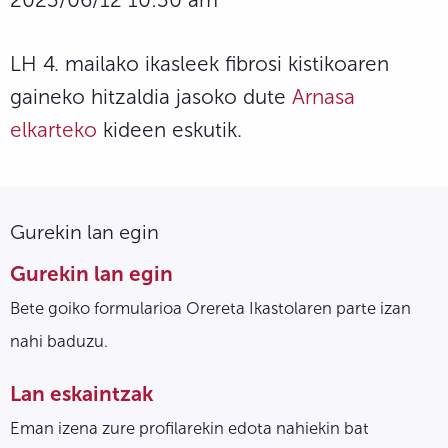
LH 4. mailako ikasleek fibrosi kistikoaren
gaineko hitzaldia jasoko dute
Arnasa
elkarteko
kideen eskutik.
Gurekin lan egin
Gurekin lan egin
Bete goiko formularioa Orereta Ikastolaren parte izan
nahi baduzu.
Lan eskaintzak
Eman izena zure profilarekin edota nahiekin bat