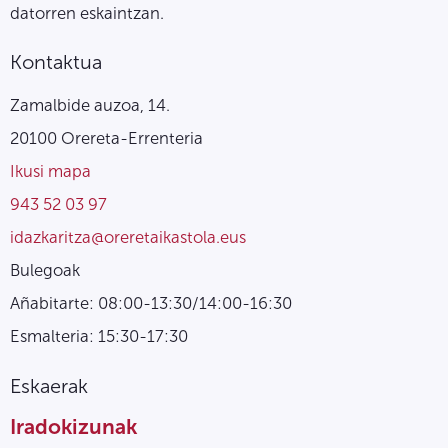
datorren eskaintzan.
Kontaktua
Zamalbide auzoa, 14.
20100 Orereta-Errenteria
Ikusi mapa
943 52 03 97
idazkaritza@oreretaikastola.eus
Bulegoak
Añabitarte: 08:00-13:30/14:00-16:30
Esmalteria: 15:30-17:30
Eskaerak
Iradokizunak