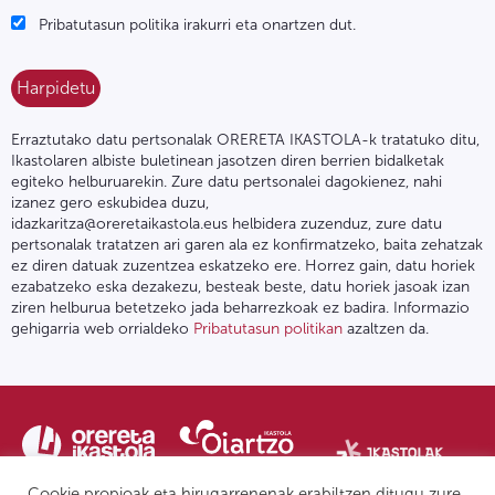
Pribatutasun politika irakurri eta onartzen dut.
Erraztutako datu pertsonalak ORERETA IKASTOLA-k tratatuko ditu,
Ikastolaren albiste buletinean jasotzen diren berrien bidalketak
egiteko helburuarekin. Zure datu pertsonalei dagokienez, nahi
izanez gero eskubidea duzu,
idazkaritza@oreretaikastola.eus helbidera zuzenduz, zure datu
pertsonalak tratatzen ari garen ala ez konfirmatzeko, baita zehatzak
ez diren datuak zuzentzea eskatzeko ere. Horrez gain, datu horiek
ezabatzeko eska dezakezu, besteak beste, datu horiek jasoak izan
ziren helburua betetzeko jada beharrezkoak ez badira. Informazio
gehigarria web orrialdeko
Pribatutasun politikan
azaltzen da.
Cookie propioak eta hirugarrenenak erabiltzen ditugu zure