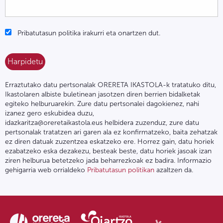
Pribatutasun politika irakurri eta onartzen dut.
Erraztutako datu pertsonalak ORERETA IKASTOLA-k tratatuko ditu,
Ikastolaren albiste buletinean jasotzen diren berrien bidalketak
egiteko helburuarekin. Zure datu pertsonalei dagokienez, nahi
izanez gero eskubidea duzu,
idazkaritza@oreretaikastola.eus helbidera zuzenduz, zure datu
pertsonalak tratatzen ari garen ala ez konfirmatzeko, baita zehatzak
ez diren datuak zuzentzea eskatzeko ere. Horrez gain, datu horiek
ezabatzeko eska dezakezu, besteak beste, datu horiek jasoak izan
ziren helburua betetzeko jada beharrezkoak ez badira. Informazio
gehigarria web orrialdeko
Pribatutasun politikan
azaltzen da.