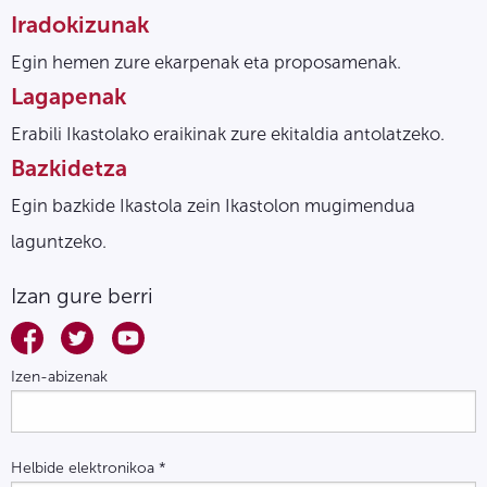
Iradokizunak
Egin hemen zure ekarpenak eta proposamenak.
Lagapenak
Erabili Ikastolako eraikinak zure ekitaldia antolatzeko.
Bazkidetza
Egin bazkide Ikastola zein Ikastolon mugimendua
laguntzeko.
Izan gure berri
Izen-abizenak
Helbide elektronikoa
*