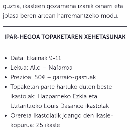
guztia, ikasleen gozamena izanik oinarri eta
jolasa beren artean harremantzeko modu.
IPAR-HEGOA TOPAKETAREN XEHETASUNAK
Data: Ekainak 9-11
Lekua: Allo – Nafarroa
Prezioa: 50€ + garraio-gastuak
Topaketan parte hartuko duten beste
ikastolak: Hazparneko Ezkia eta
Uztaritzeko Louis Dasance ikastolak
Orereta Ikastolatik joango den ikasle-
kopurua: 25 ikasle