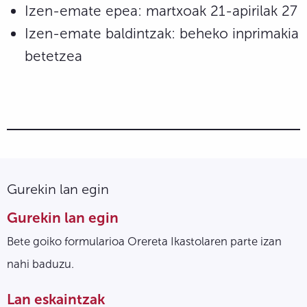
Izen-emate epea: martxoak 21-apirilak 27
Izen-emate baldintzak: beheko inprimakia
betetzea
Gurekin lan egin
Gurekin lan egin
Bete goiko formularioa Orereta Ikastolaren parte izan
nahi baduzu.
Lan eskaintzak