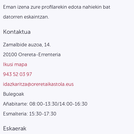
Eman izena zure profilarekin edota nahiekin bat
datorren eskaintzan.
Kontaktua
Zamalbide auzoa, 14.
20100 Orereta-Errenteria
Ikusi mapa
943 52 03 97
idazkaritza@oreretaikastola.eus
Bulegoak
Añabitarte: 08:00-13:30/14:00-16:30
Esmalteria: 15:30-17:30
Eskaerak