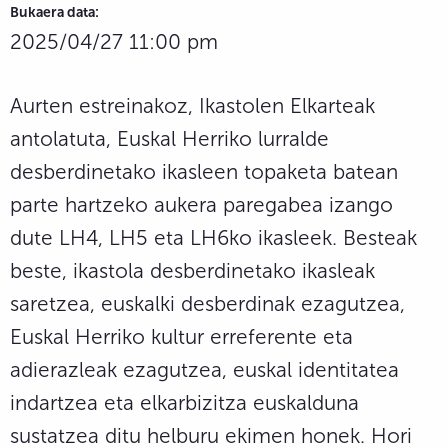
Bukaera data:
2025/04/27 11:00 pm
Aurten estreinakoz, Ikastolen Elkarteak
antolatuta, Euskal Herriko lurralde
desberdinetako ikasleen topaketa batean
parte hartzeko aukera paregabea izango
dute LH4, LH5 eta LH6ko ikasleek. Besteak
beste, ikastola desberdinetako ikasleak
saretzea, euskalki desberdinak ezagutzea,
Euskal Herriko kultur erreferente eta
adierazleak ezagutzea, euskal identitatea
indartzea eta elkarbizitza euskalduna
sustatzea ditu helburu ekimen honek. Hori