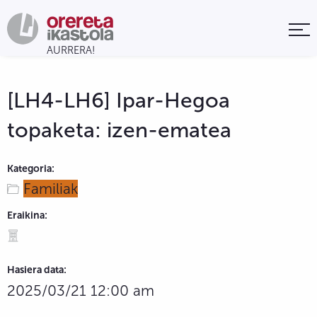
[LH4-LH6] Ipar-Hegoa
topaketa: izen-ematea
Kategoria:
Familiak
Eraikina:
Hasiera data:
2025/03/21 12:00 am