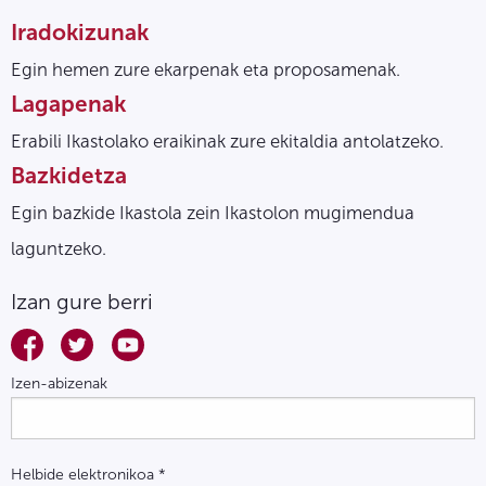
Iradokizunak
Egin hemen zure ekarpenak eta proposamenak.
Lagapenak
Erabili Ikastolako eraikinak zure ekitaldia antolatzeko.
Bazkidetza
Egin bazkide Ikastola zein Ikastolon mugimendua
laguntzeko.
Izan gure berri
Izen-abizenak
Helbide elektronikoa
*