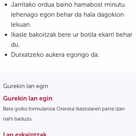
Jarritako ordua baino hamabost minutu
lehenago egon behar da hala dagokion
lekuan.
Ikasle bakoitzak bere ur botila ekarri behar
du.
Dutxatzeko aukera egongo da.
Gurekin lan egin
Gurekin lan egin
Bete goiko formularioa Orereta Ikastolaren parte izan
nahi baduzu.
Lan eskaintzak