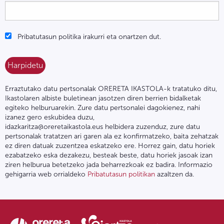
Pribatutasun politika irakurri eta onartzen dut.
Erraztutako datu pertsonalak ORERETA IKASTOLA-k tratatuko ditu,
Ikastolaren albiste buletinean jasotzen diren berrien bidalketak
egiteko helburuarekin. Zure datu pertsonalei dagokienez, nahi
izanez gero eskubidea duzu,
idazkaritza@oreretaikastola.eus helbidera zuzenduz, zure datu
pertsonalak tratatzen ari garen ala ez konfirmatzeko, baita zehatzak
ez diren datuak zuzentzea eskatzeko ere. Horrez gain, datu horiek
ezabatzeko eska dezakezu, besteak beste, datu horiek jasoak izan
ziren helburua betetzeko jada beharrezkoak ez badira. Informazio
gehigarria web orrialdeko
Pribatutasun politikan
azaltzen da.