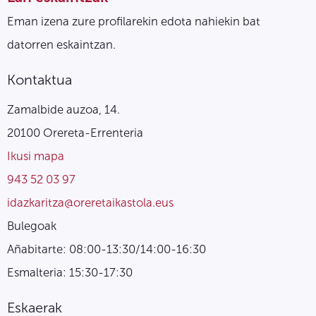
Eman izena zure profilarekin edota nahiekin bat
datorren eskaintzan.
Kontaktua
Zamalbide auzoa, 14.
20100 Orereta-Errenteria
Ikusi mapa
943 52 03 97
idazkaritza@oreretaikastola.eus
Bulegoak
Añabitarte: 08:00-13:30/14:00-16:30
Esmalteria: 15:30-17:30
Eskaerak