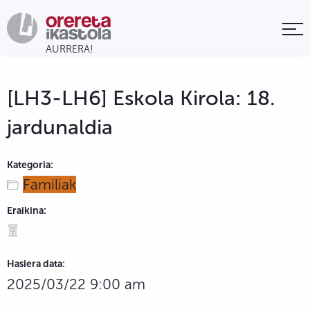
[LH3-LH6] Eskola Kirola: 18.
jardunaldia
Kategoria:
Familiak
Eraikina:
Hasiera data:
2025/03/22 9:00 am