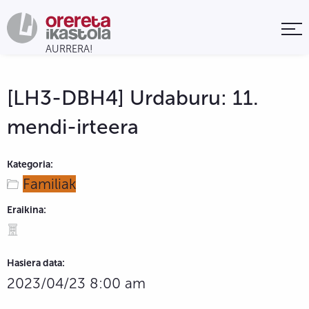
[LH3-DBH4] Urdaburu: 11.
mendi-irteera
Kategoria:
Familiak
Eraikina:
Hasiera data:
2023/04/23 8:00 am