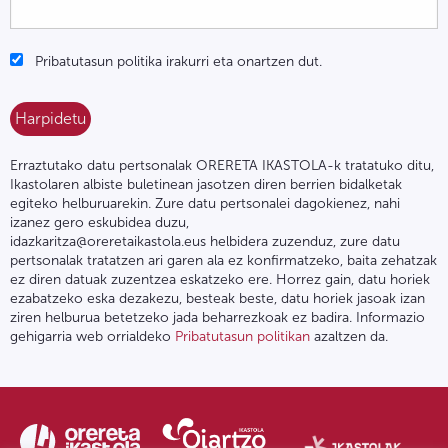
Pribatutasun politika irakurri eta onartzen dut.
Erraztutako datu pertsonalak ORERETA IKASTOLA-k tratatuko ditu,
Ikastolaren albiste buletinean jasotzen diren berrien bidalketak
egiteko helburuarekin. Zure datu pertsonalei dagokienez, nahi
izanez gero eskubidea duzu,
idazkaritza@oreretaikastola.eus helbidera zuzenduz, zure datu
pertsonalak tratatzen ari garen ala ez konfirmatzeko, baita zehatzak
ez diren datuak zuzentzea eskatzeko ere. Horrez gain, datu horiek
ezabatzeko eska dezakezu, besteak beste, datu horiek jasoak izan
ziren helburua betetzeko jada beharrezkoak ez badira. Informazio
gehigarria web orrialdeko
Pribatutasun politikan
azaltzen da.