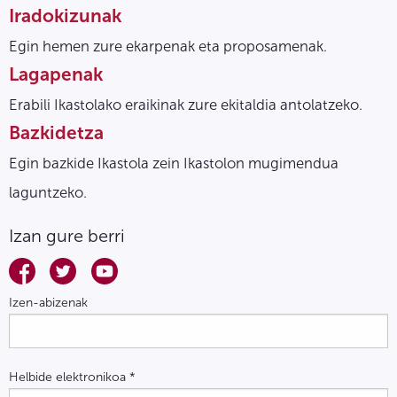
Iradokizunak
Egin hemen zure ekarpenak eta proposamenak.
Lagapenak
Erabili Ikastolako eraikinak zure ekitaldia antolatzeko.
Bazkidetza
Egin bazkide Ikastola zein Ikastolon mugimendua
laguntzeko.
Izan gure berri
Izen-abizenak
Helbide elektronikoa
*