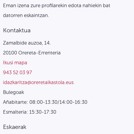
Eman izena zure profilarekin edota nahiekin bat
datorren eskaintzan.
Kontaktua
Zamalbide auzoa, 14.
20100 Orereta-Errenteria
Ikusi mapa
943 52 03 97
idazkaritza@oreretaikastola.eus
Bulegoak
Añabitarte: 08:00-13:30/14:00-16:30
Esmalteria: 15:30-17:30
Eskaerak