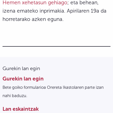
Hemen xehetasun gehiago
; eta behean,
izena emateko inprimakia. Apirilaren 19a da
horretarako azken eguna.
Gurekin lan egin
Gurekin lan egin
Bete goiko formularioa Orereta Ikastolaren parte izan
nahi baduzu.
Lan eskaintzak