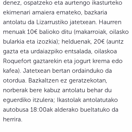
denez, ospatzeko eta aurtengo ikasturteko
ekimenari amaiera emateko, bazkaria
antolatu da Lizarrustiko jatetxean. Haurren
menuak 10€ balioko ditu (makarroiak, oilasko
bularkia eta izozkia); helduenak, 20€ (auntz
gazta eta urdaiazpiko entsalada, oilaskoa
Roquefort gaztarekin eta jogurt krema edo
kafea). Jatetxean bertan ordainduko da
otordua. Bazkaltzen ez geratzekotan,
norberak bere kabuz antolatu behar du
eguerdiko itzulera; Ikastolak antolatutako
autobusa 18:00ak alderako bueltatuko da
herrira.