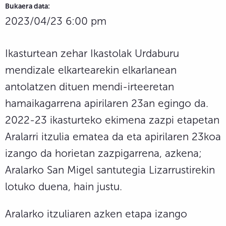
Bukaera data:
2023/04/23 6:00 pm
Ikasturtean zehar Ikastolak Urdaburu
mendizale elkartearekin elkarlanean
antolatzen dituen mendi-irteeretan
hamaikagarrena apirilaren 23an egingo da.
2022-23 ikasturteko ekimena zazpi etapetan
Aralarri itzulia ematea da eta apirilaren 23koa
izango da horietan zazpigarrena, azkena;
Aralarko San Migel santutegia Lizarrustirekin
lotuko duena, hain justu.
Aralarko itzuliaren azken etapa izango