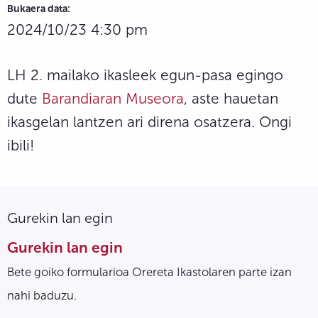
Bukaera data:
2024/10/23 4:30 pm
LH 2. mailako ikasleek egun-pasa egingo
dute
Barandiaran Museora
, aste hauetan
ikasgelan lantzen ari direna osatzera. Ongi
ibili!
Gurekin lan egin
Gurekin lan egin
Bete goiko formularioa Orereta Ikastolaren parte izan
nahi baduzu.