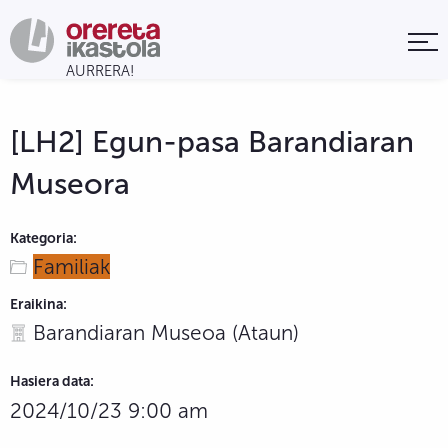
[LH2] Egun-pasa Barandiaran
Museora
Kategoria:
Familiak
Eraikina:
Barandiaran Museoa (Ataun)
Hasiera data:
2024/10/23 9:00 am