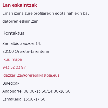
Lan eskaintzak
Eman izena zure profilarekin edota nahiekin bat
datorren eskaintzan.
Kontaktua
Zamalbide auzoa, 14.
20100 Orereta-Errenteria
Ikusi mapa
943 52 03 97
idazkaritza@oreretaikastola.eus
Bulegoak
Añabitarte: 08:00-13:30/14:00-16:30
Esmalteria: 15:30-17:30