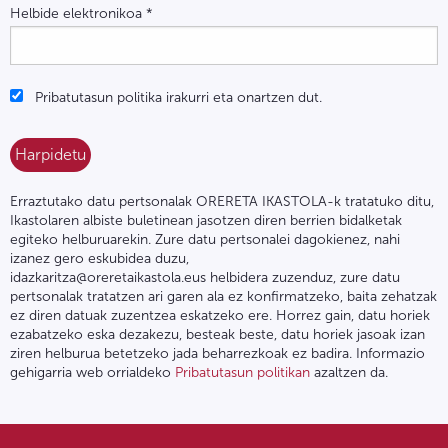
Helbide elektronikoa
*
Pribatutasun politika irakurri eta onartzen dut.
Erraztutako datu pertsonalak ORERETA IKASTOLA-k tratatuko ditu,
Ikastolaren albiste buletinean jasotzen diren berrien bidalketak
egiteko helburuarekin. Zure datu pertsonalei dagokienez, nahi
izanez gero eskubidea duzu,
idazkaritza@oreretaikastola.eus helbidera zuzenduz, zure datu
pertsonalak tratatzen ari garen ala ez konfirmatzeko, baita zehatzak
ez diren datuak zuzentzea eskatzeko ere. Horrez gain, datu horiek
ezabatzeko eska dezakezu, besteak beste, datu horiek jasoak izan
ziren helburua betetzeko jada beharrezkoak ez badira. Informazio
gehigarria web orrialdeko
Pribatutasun politikan
azaltzen da.