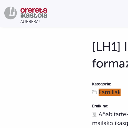
[LH1] 
formaz
Kategoria:
Familiak
Eraikina:
Añabitartek
mailako ikas