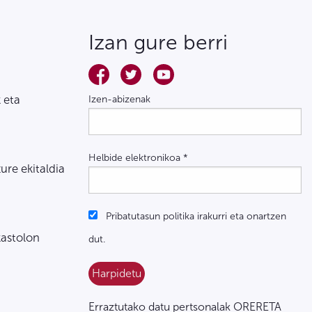
Izan gure berri
 eta
Izen-abizenak
Helbide elektronikoa
*
zure ekitaldia
Pribatutasun politika irakurri eta onartzen
kastolon
dut.
Erraztutako datu pertsonalak ORERETA