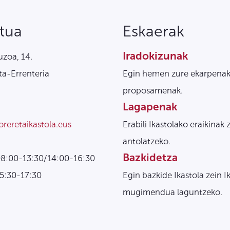
tua
Eskaerak
Iradokizunak
zoa, 14.
a-Errenteria
Egin hemen zure ekarpenak
proposamenak.
Lagapenak
oreretaikastola.eus
Erabili Ikastolako eraikinak 
antolatzeko.
Bazkidetza
08:00-13:30/14:00-16:30
15:30-17:30
Egin bazkide Ikastola zein I
mugimendua laguntzeko.