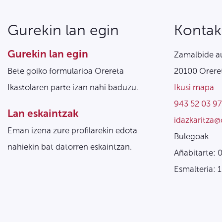
Gurekin lan egin
Kontak
Gurekin lan egin
Zamalbide au
Bete goiko formularioa Orereta
20100 Oreret
Ikastolaren parte izan nahi baduzu.
Ikusi mapa
943 52 03 97
Lan eskaintzak
idazkaritza@
Eman izena zure profilarekin edota
Bulegoak
nahiekin bat datorren eskaintzan.
Añabitarte: 
Esmalteria: 