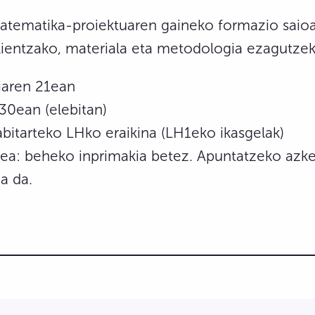
tematika-proiektuaren gaineko formazio saioa
lientzako, materiala eta metodologia ezagutzek
iaren 21ean
30ean (elebitan)
bitarteko LHko eraikina (LH1eko ikasgelak)
ea: beheko inprimakia betez. Apuntatzeko azk
9a da.