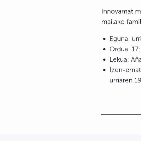
Innovamat ma
mailako fami
Eguna: urr
Ordua: 17:
Lekua: Aña
Izen-emat
urriaren 1