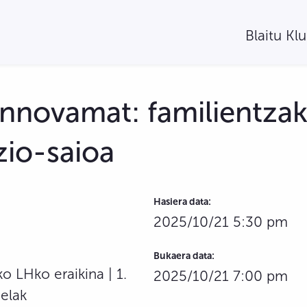
Blaitu Kl
Innovamat: familientza
io-saioa
Hasiera data:
2025/10/21 5:30 pm
Bukaera data:
o LHko eraikina | 1.
2025/10/21 7:00 pm
gelak