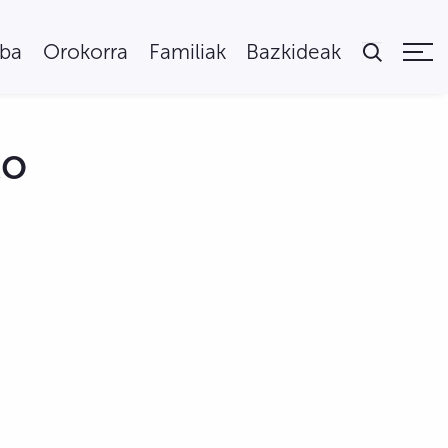
uba
Orokorra
Familiak
Bazkideak
ko