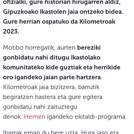
ofizialki, gure historian hirugarren aldiz,
Gipuzkoako Ikastolen jaia ontzeko bidea.
Gure herrian ospatuko da Kilometroak
2023.
Motibo horregatik, aurten
bereziki
gonbidatu nahi ditugu Ikastolako
komunitateko kide guztiak eta herrikide
oro igandeko jaian parte hartzera
.
Kilometroak jaia bizitzera, barrutik
begiratzen hastera eta gure egitera
gonbidatu nahi zaituztegu
denok.
Hemen
igandeko ekitaldi-programa.
Ibarrak eman du bere uzta. Hura jaso eta