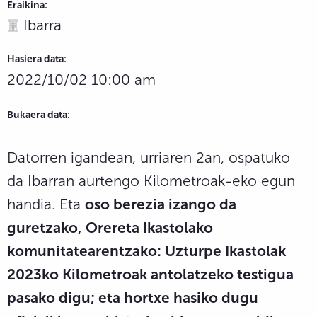
Eraikina:
Ibarra
Hasiera data:
2022/10/02 10:00 am
Bukaera data:
Datorren igandean, urriaren 2an, ospatuko
da Ibarran aurtengo Kilometroak-eko egun
handia. Eta
oso berezia izango da
guretzako, Orereta Ikastolako
komunitatearentzako: Uzturpe Ikastolak
2023ko Kilometroak antolatzeko testigua
pasako digu; eta hortxe hasiko dugu