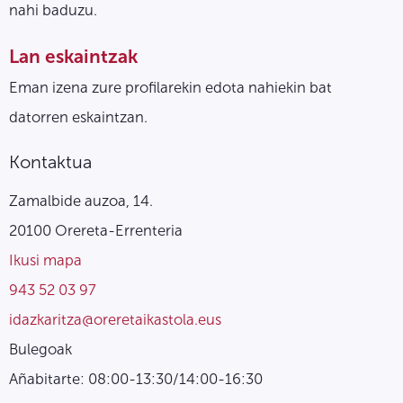
nahi baduzu.
Lan eskaintzak
Eman izena zure profilarekin edota nahiekin bat
datorren eskaintzan.
Kontaktua
Zamalbide auzoa, 14.
20100 Orereta-Errenteria
Ikusi mapa
943 52 03 97
idazkaritza@oreretaikastola.eus
Bulegoak
Añabitarte: 08:00-13:30/14:00-16:30