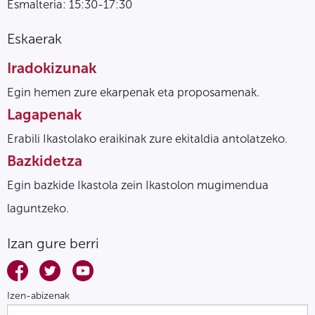
Esmalteria: 15:30-17:30
Eskaerak
Iradokizunak
Egin hemen zure ekarpenak eta proposamenak.
Lagapenak
Erabili Ikastolako eraikinak zure ekitaldia antolatzeko.
Bazkidetza
Egin bazkide Ikastola zein Ikastolon mugimendua
laguntzeko.
Izan gure berri
Izen-abizenak