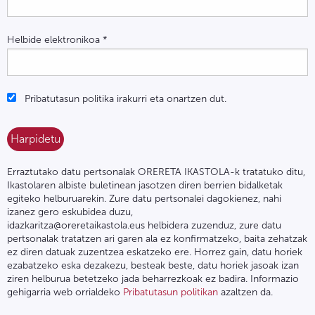
Helbide elektronikoa
*
Pribatutasun politika irakurri eta onartzen dut.
Erraztutako datu pertsonalak ORERETA IKASTOLA-k tratatuko ditu,
Ikastolaren albiste buletinean jasotzen diren berrien bidalketak
egiteko helburuarekin. Zure datu pertsonalei dagokienez, nahi
izanez gero eskubidea duzu,
idazkaritza@oreretaikastola.eus helbidera zuzenduz, zure datu
pertsonalak tratatzen ari garen ala ez konfirmatzeko, baita zehatzak
ez diren datuak zuzentzea eskatzeko ere. Horrez gain, datu horiek
ezabatzeko eska dezakezu, besteak beste, datu horiek jasoak izan
ziren helburua betetzeko jada beharrezkoak ez badira. Informazio
gehigarria web orrialdeko
Pribatutasun politikan
azaltzen da.