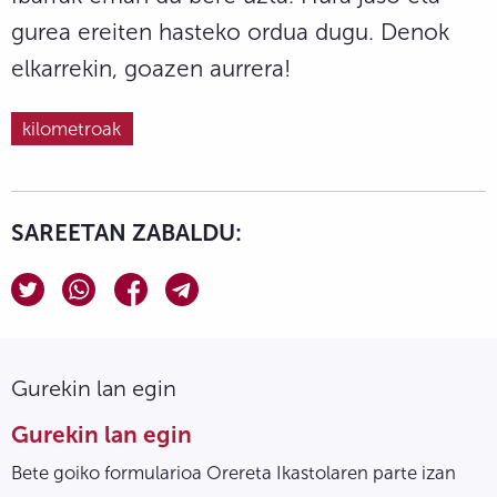
gurea ereiten hasteko ordua dugu. Denok
elkarrekin, goazen aurrera!
kilometroak
SAREETAN ZABALDU:
Gurekin lan egin
Gurekin lan egin
Bete goiko formularioa Orereta Ikastolaren parte izan