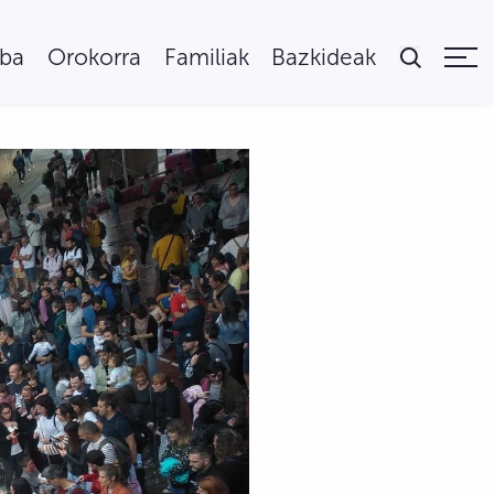
uba
Orokorra
Familiak
Bazkideak