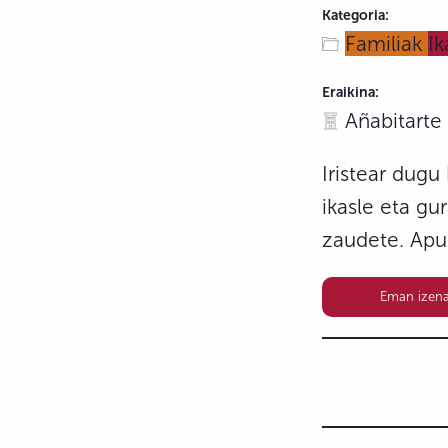
Kategoria:
Familiak
Ik
Eraikina:
Añabitarte
Iristear dugu
ikasle eta gu
zaudete. Apu
Eman izena 