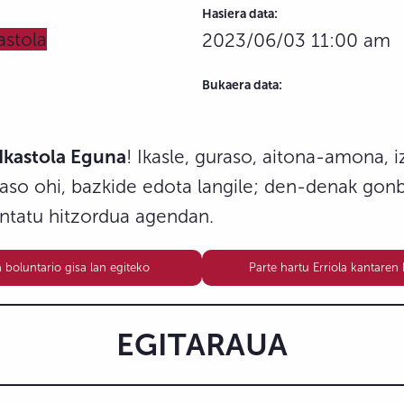
Hasiera data:
astola
2023/06/03 11:00 am
Bukaera data:
Ikastola Eguna
! Ikasle, guraso, aitona-amona, 
raso ohi, bazkide edota langile; den-denak gon
ntatu hitzordua agendan.
boluntario gisa lan egiteko
Parte hartu Erriola kantaren
EGITARAUA