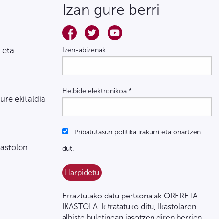
Izan gure berri
 eta
Izen-abizenak
Helbide elektronikoa
*
zure ekitaldia
Pribatutasun politika irakurri eta onartzen
kastolon
dut.
Erraztutako datu pertsonalak ORERETA
IKASTOLA-k tratatuko ditu, Ikastolaren
albiste buletinean jasotzen diren berrien