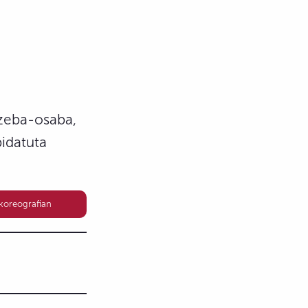
izeba-osaba,
bidatuta
 koreografian