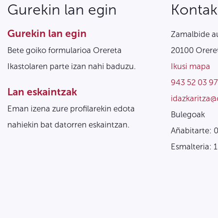
Gurekin lan egin
Kontak
Gurekin lan egin
Zamalbide au
Bete goiko formularioa Orereta
20100 Oreret
Ikastolaren parte izan nahi baduzu.
Ikusi mapa
943 52 03 97
Lan eskaintzak
idazkaritza@
Eman izena zure profilarekin edota
Bulegoak
nahiekin bat datorren eskaintzan.
Añabitarte: 
Esmalteria: 