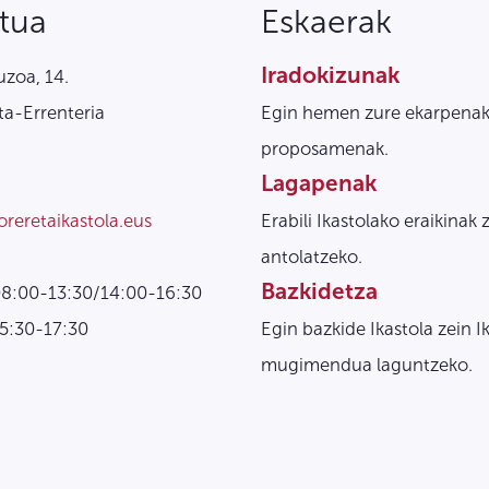
tua
Eskaerak
Iradokizunak
zoa, 14.
a-Errenteria
Egin hemen zure ekarpenak
proposamenak.
Lagapenak
oreretaikastola.eus
Erabili Ikastolako eraikinak 
antolatzeko.
Bazkidetza
08:00-13:30/14:00-16:30
15:30-17:30
Egin bazkide Ikastola zein I
mugimendua laguntzeko.