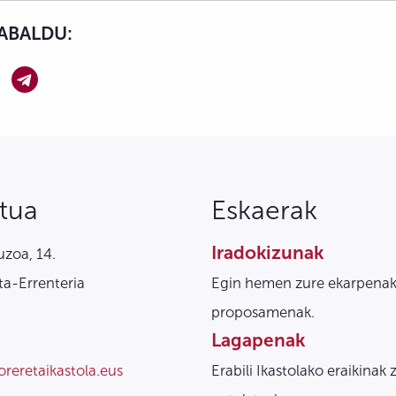
ABALDU:
tua
Eskaerak
Iradokizunak
zoa, 14.
a-Errenteria
Egin hemen zure ekarpenak
proposamenak.
Lagapenak
oreretaikastola.eus
Erabili Ikastolako eraikinak 