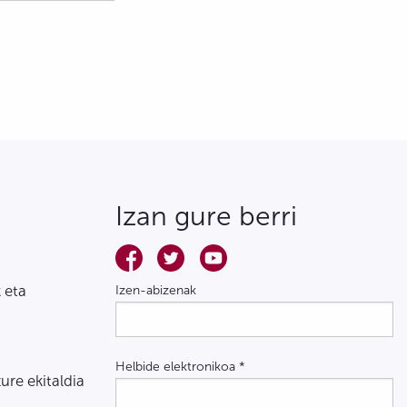
Izan gure berri
 eta
Izen-abizenak
Helbide elektronikoa
*
zure ekitaldia