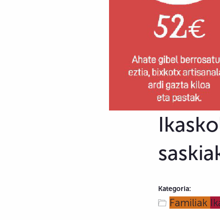
Ikasko
saskia
Kategoria:
Familiak
Ik