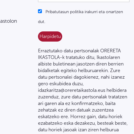
Pribatutasun politika irakurri eta onartzen
kastolon
dut.
Erraztutako datu pertsonalak ORERETA
IKASTOLA-k tratatuko ditu, Ikastolaren
albiste buletinean jasotzen diren berrien
bidalketak egiteko helburuarekin. Zure
datu pertsonalei dagokienez, nahi izanez
gero eskubidea duzu,
idazkaritza@oreretaikastola.eus helbidera
zuzenduz, zure datu pertsonalak tratatzen
ari garen ala ez konfirmatzeko, baita
zehatzak ez diren datuak zuzentzea
eskatzeko ere. Horrez gain, datu horiek
ezabatzeko eska dezakezu, besteak beste,
datu horiek jasoak izan ziren helburua