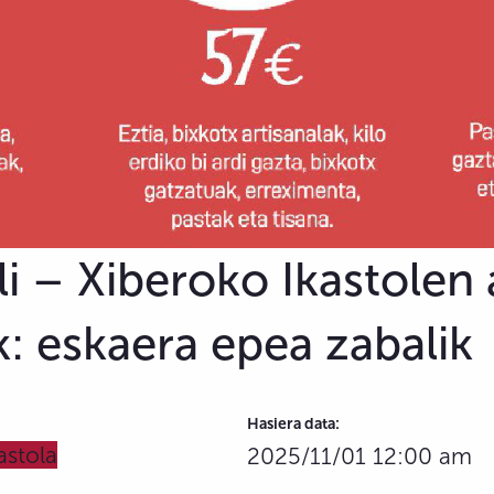
li – Xiberoko Ikastolen
k: eskaera epea zabalik
Hasiera data:
astola
2025/11/01 12:00 am