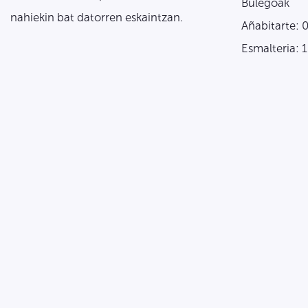
Bulegoak
nahiekin bat datorren eskaintzan.
Añabitarte: 
Esmalteria: 