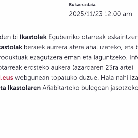
Bukaera data:
2025/11/23 12:00 am
uden bi
Ikastolek
Eguberriko otarreak eskaintzen
kastolak
beraiek aurrera atera ahal izateko, eta 
produktuak ezagutzera eman eta laguntzeko. In
tarreak erosteko aukera (azaroaren 23ra arte)
.eus
webgunean topatuko duzue. Hala nahi iza
ta Ikastolaren
Añabitarteko bulegoan jasotzek