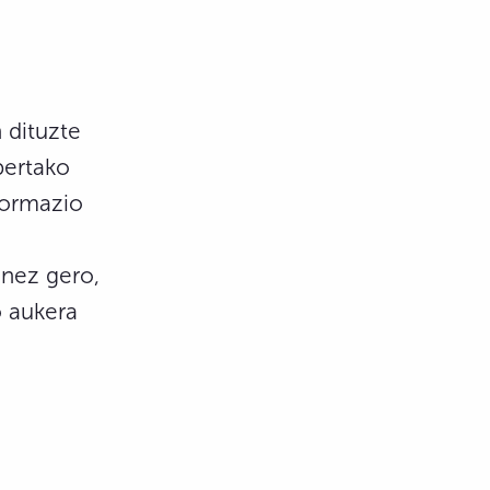
 dituzte
bertako
formazio
nez gero,
o aukera