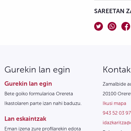
SAREETAN Z
Gurekin lan egin
Kontak
Gurekin lan egin
Zamalbide au
Bete goiko formularioa Orereta
20100 Oreret
Ikastolaren parte izan nahi baduzu.
Ikusi mapa
943 52 03 97
Lan eskaintzak
idazkaritza@
Eman izena zure profilarekin edota