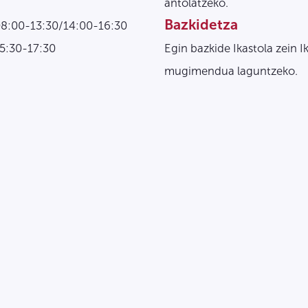
antolatzeko.
Bazkidetza
08:00-13:30/14:00-16:30
15:30-17:30
Egin bazkide Ikastola zein I
mugimendua laguntzeko.