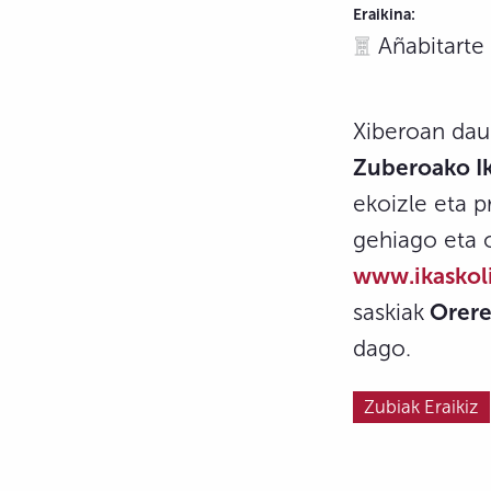
Eraikina:
Añabitarte
Xiberoan da
Zuberoako I
ekoizle eta 
gehiago eta o
www.ikaskoli
saskiak
Orere
dago.
Zubiak Eraikiz