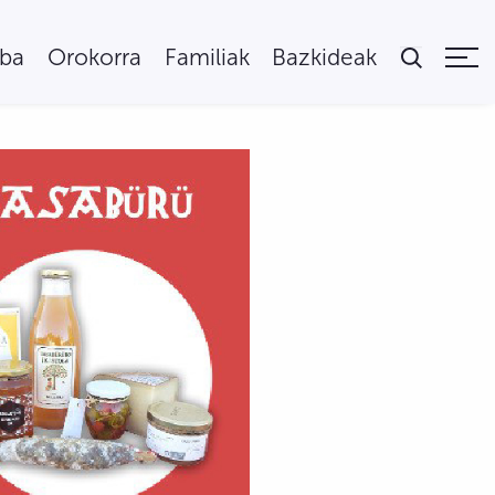
uba
Orokorra
Familiak
Bazkideak