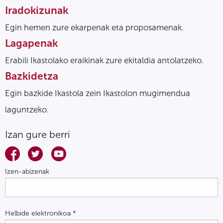
Iradokizunak
Egin hemen zure ekarpenak eta proposamenak.
Lagapenak
Erabili Ikastolako eraikinak zure ekitaldia antolatzeko.
Bazkidetza
Egin bazkide Ikastola zein Ikastolon mugimendua
laguntzeko.
Izan gure berri
Izen-abizenak
Helbide elektronikoa
*