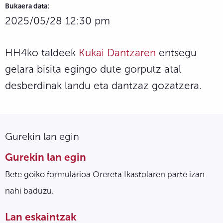
Bukaera data:
2025/05/28 12:30 pm
HH4ko taldeek
Kukai Dantzaren
entsegu
gelara bisita egingo dute gorputz atal
desberdinak landu eta dantzaz gozatzera.
Gurekin lan egin
Gurekin lan egin
Bete goiko formularioa Orereta Ikastolaren parte izan
nahi baduzu.
Lan eskaintzak