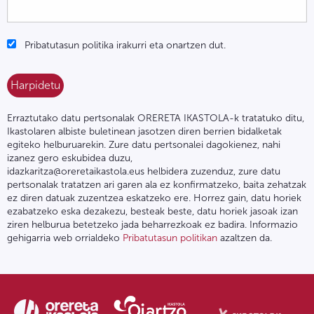
Pribatutasun politika irakurri eta onartzen dut.
Erraztutako datu pertsonalak ORERETA IKASTOLA-k tratatuko ditu,
Ikastolaren albiste buletinean jasotzen diren berrien bidalketak
egiteko helburuarekin. Zure datu pertsonalei dagokienez, nahi
izanez gero eskubidea duzu,
idazkaritza@oreretaikastola.eus helbidera zuzenduz, zure datu
pertsonalak tratatzen ari garen ala ez konfirmatzeko, baita zehatzak
ez diren datuak zuzentzea eskatzeko ere. Horrez gain, datu horiek
ezabatzeko eska dezakezu, besteak beste, datu horiek jasoak izan
ziren helburua betetzeko jada beharrezkoak ez badira. Informazio
gehigarria web orrialdeko
Pribatutasun politikan
azaltzen da.