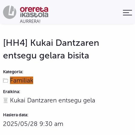
[HH4] Kukai Dantzaren
entsegu gelara bisita
Kategoria:
Familiak
Eraikina:
Kukai Dantzaren entsegu gela
Hasiera data:
2025/05/28 9:30 am