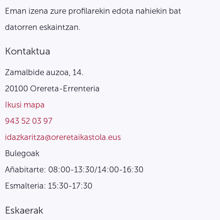
Eman izena zure profilarekin edota nahiekin bat
datorren eskaintzan.
Kontaktua
Zamalbide auzoa, 14.
20100 Orereta-Errenteria
Ikusi mapa
943 52 03 97
idazkaritza@oreretaikastola.eus
Bulegoak
Añabitarte: 08:00-13:30/14:00-16:30
Esmalteria: 15:30-17:30
Eskaerak