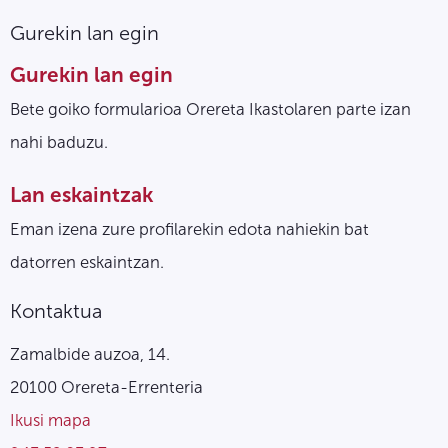
Gurekin lan egin
Gurekin lan egin
Bete goiko formularioa Orereta Ikastolaren parte izan
nahi baduzu.
Lan eskaintzak
Eman izena zure profilarekin edota nahiekin bat
datorren eskaintzan.
Kontaktua
Zamalbide auzoa, 14.
20100 Orereta-Errenteria
Ikusi mapa