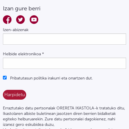
Izan gure berri
Izen-abizenak
Helbide elektronikoa
*
Pribatutasun politika irakurri eta onartzen dut.
Erraztutako datu pertsonalak ORERETA IKASTOLA-k tratatuko ditu,
Ikastolaren albiste buletinean jasotzen diren berrien bidalketak
egiteko helburuarekin. Zure datu pertsonalei dagokienez, nahi
izanez gero eskubidea duzu,