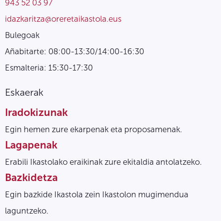
943 52 03 97
idazkaritza@oreretaikastola.eus
Bulegoak
Añabitarte: 08:00-13:30/14:00-16:30
Esmalteria: 15:30-17:30
Eskaerak
Iradokizunak
Egin hemen zure ekarpenak eta proposamenak.
Lagapenak
Erabili Ikastolako eraikinak zure ekitaldia antolatzeko.
Bazkidetza
Egin bazkide Ikastola zein Ikastolon mugimendua
laguntzeko.