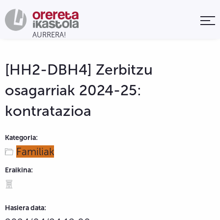
[HH2-DBH4] Zerbitzu
osagarriak 2024-25:
kontratazioa
Kategoria:
Familiak
Eraikina:
Hasiera data: