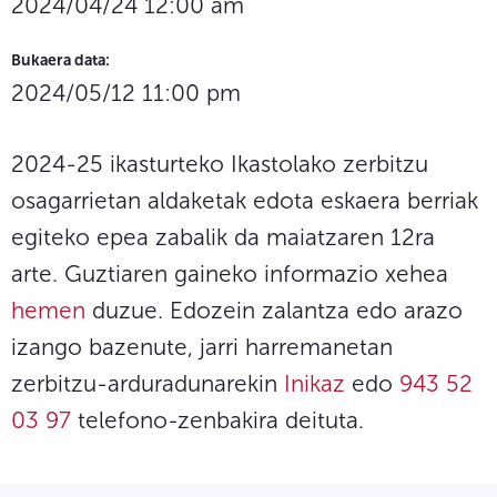
2024/04/24 12:00 am
Bukaera data:
2024/05/12 11:00 pm
2024-25 ikasturteko Ikastolako zerbitzu
osagarrietan aldaketak edota eskaera berriak
egiteko epea zabalik da maiatzaren 12ra
arte. Guztiaren gaineko informazio xehea
hemen
duzue. Edozein zalantza edo arazo
izango bazenute, jarri harremanetan
zerbitzu-arduradunarekin
Inikaz
edo
943 52
03 97
telefono-zenbakira deituta.