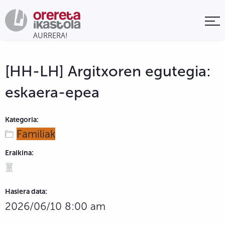
[HH-LH] Argitxoren egutegia:
eskaera-epea
Kategoria:
Familiak
Eraikina:
Hasiera data:
2026/06/10 8:00 am