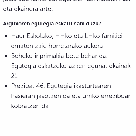
eta ekainera arte.
Argitxoren egutegia eskatu nahi duzu?
Haur Eskolako, HHko eta LHko familiei
ematen zaie horretarako aukera
Beheko inprimakia bete behar da.
Egutegia eskatzeko azken eguna: ekainak
21
Prezioa: 4€. Egutegia ikasturtearen
hasieran jasotzen da eta urriko erreziboan
kobratzen da