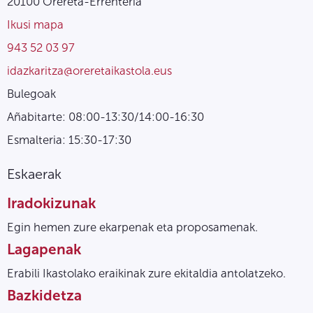
20100 Orereta-Errenteria
Ikusi mapa
943 52 03 97
idazkaritza@oreretaikastola.eus
Bulegoak
Añabitarte: 08:00-13:30/14:00-16:30
Esmalteria: 15:30-17:30
Eskaerak
Iradokizunak
Egin hemen zure ekarpenak eta proposamenak.
Lagapenak
Erabili Ikastolako eraikinak zure ekitaldia antolatzeko.
Bazkidetza