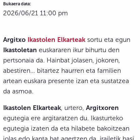
Bukaera data:
2026/06/21 11:00 pm
Argitxo
Ikastolen
Elkarteak
sortu eta egun
Ikastoletan
euskararen ikur bihurtu den
pertsonaia da. Hainbat jolasen, jokoren,
abestiren… bitartez haurren eta familien
artean euskara presente izan eta sustatzea
da asmoa.
Ikastolen
Elkarteak
, urtero,
Argitxoren
egutegia ere argitaratzen du. Ikasturteko
egutegia izaten da eta hilabete bakoitzean
jolas edo kanta bat agertzen da, irailetik hasi