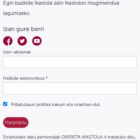
Egin bazkide Ikastola zein Ikastolon mugimendua
laguntzeko.
Izan gure berri
Izen-abizenak
Helbide elektronikoa
*
Pribatutasun politika irakurri eta onartzen dut.
Erraztutako datu pertsonalak ORERETA IKASTOLA-k tratatuko ditu,