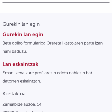
Gurekin lan egin
Gurekin lan egin
Bete goiko formularioa Orereta Ikastolaren parte izan
nahi baduzu.
Lan eskaintzak
Eman izena zure profilarekin edota nahiekin bat
datorren eskaintzan.
Kontaktua
Zamalbide auzoa, 14.