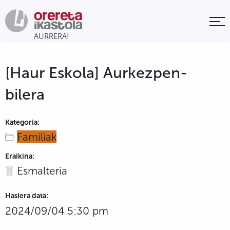
[Haur Eskola] Aurkezpen-
bilera
Kategoria:
Familiak
Eraikina:
Esmalteria
Hasiera data:
2024/09/04 5:30 pm