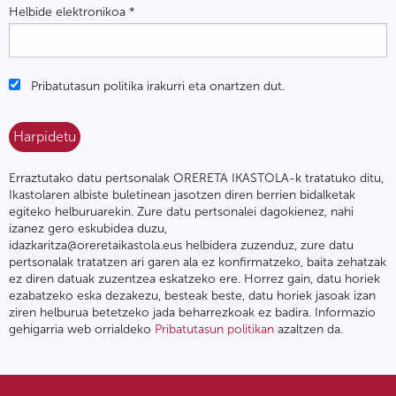
Helbide elektronikoa
*
Pribatutasun politika irakurri eta onartzen dut.
Erraztutako datu pertsonalak ORERETA IKASTOLA-k tratatuko ditu,
Ikastolaren albiste buletinean jasotzen diren berrien bidalketak
egiteko helburuarekin. Zure datu pertsonalei dagokienez, nahi
izanez gero eskubidea duzu,
idazkaritza@oreretaikastola.eus helbidera zuzenduz, zure datu
pertsonalak tratatzen ari garen ala ez konfirmatzeko, baita zehatzak
ez diren datuak zuzentzea eskatzeko ere. Horrez gain, datu horiek
ezabatzeko eska dezakezu, besteak beste, datu horiek jasoak izan
ziren helburua betetzeko jada beharrezkoak ez badira. Informazio
gehigarria web orrialdeko
Pribatutasun politikan
azaltzen da.