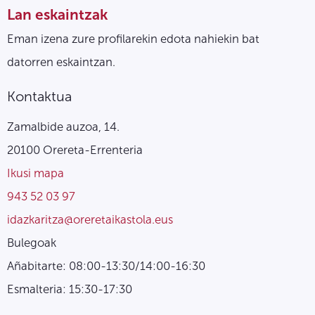
Lan eskaintzak
Eman izena zure profilarekin edota nahiekin bat
datorren eskaintzan.
Kontaktua
Zamalbide auzoa, 14.
20100 Orereta-Errenteria
Ikusi mapa
943 52 03 97
idazkaritza@oreretaikastola.eus
Bulegoak
Añabitarte: 08:00-13:30/14:00-16:30
Esmalteria: 15:30-17:30