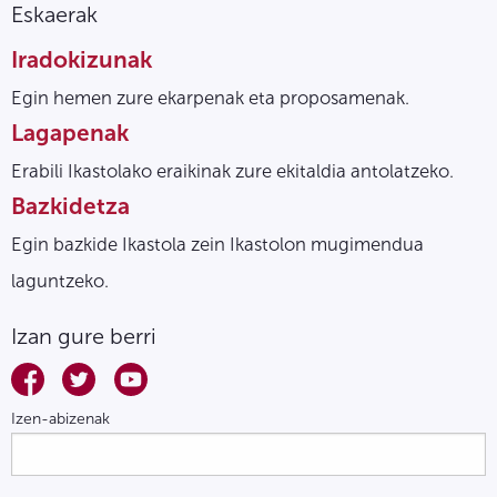
Eskaerak
Iradokizunak
Egin hemen zure ekarpenak eta proposamenak.
Lagapenak
Erabili Ikastolako eraikinak zure ekitaldia antolatzeko.
Bazkidetza
Egin bazkide Ikastola zein Ikastolon mugimendua
laguntzeko.
Izan gure berri
Izen-abizenak