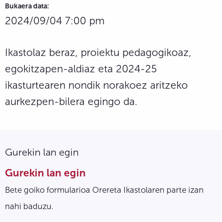
Bukaera data:
2024/09/04 7:00 pm
Ikastolaz beraz, proiektu pedagogikoaz,
egokitzapen-aldiaz eta 2024-25
ikasturtearen nondik norakoez aritzeko
aurkezpen-bilera egingo da.
Gurekin lan egin
Gurekin lan egin
Bete goiko formularioa Orereta Ikastolaren parte izan
nahi baduzu.