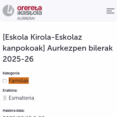
[Eskola Kirola-Eskolaz
kanpokoak] Aurkezpen bilerak
2025-26
Kategoria:
Familiak
Eraikina:
Esmalteria
Hasiera data: