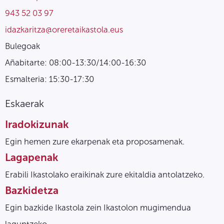
943 52 03 97
idazkaritza@oreretaikastola.eus
Bulegoak
Añabitarte: 08:00-13:30/14:00-16:30
Esmalteria: 15:30-17:30
Eskaerak
Iradokizunak
Egin hemen zure ekarpenak eta proposamenak.
Lagapenak
Erabili Ikastolako eraikinak zure ekitaldia antolatzeko.
Bazkidetza
Egin bazkide Ikastola zein Ikastolon mugimendua
laguntzeko.