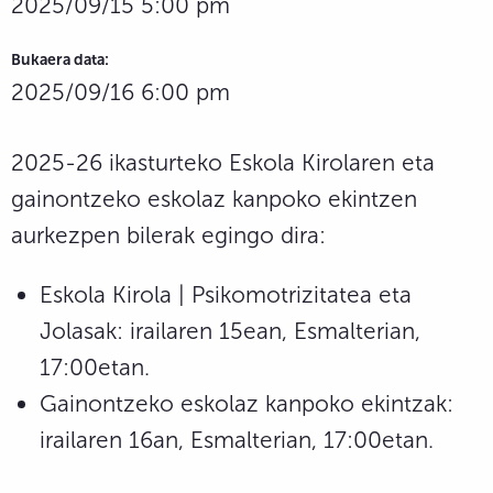
2025/09/15 5:00 pm
Bukaera data:
2025/09/16 6:00 pm
2025-26 ikasturteko Eskola Kirolaren eta
gainontzeko eskolaz kanpoko ekintzen
aurkezpen bilerak egingo dira:
Eskola Kirola | Psikomotrizitatea eta
Jolasak: irailaren 15ean, Esmalterian,
17:00etan.
Gainontzeko eskolaz kanpoko ekintzak:
irailaren 16an, Esmalterian, 17:00etan.