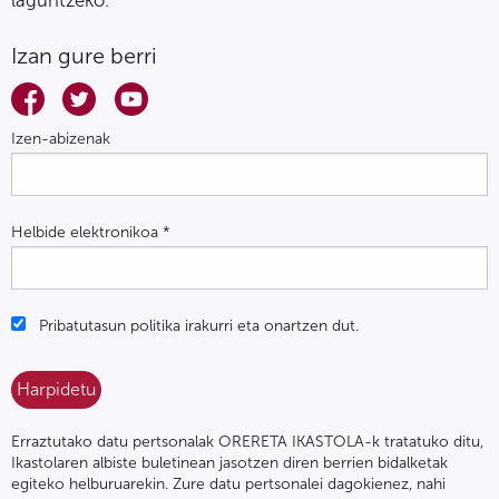
Izan gure berri
Izen-abizenak
Helbide elektronikoa
*
Pribatutasun politika irakurri eta onartzen dut.
Erraztutako datu pertsonalak ORERETA IKASTOLA-k tratatuko ditu,
Ikastolaren albiste buletinean jasotzen diren berrien bidalketak
egiteko helburuarekin. Zure datu pertsonalei dagokienez, nahi