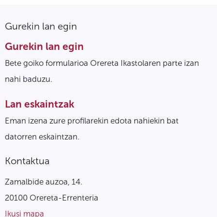
Gurekin lan egin
Gurekin lan egin
Bete goiko formularioa Orereta Ikastolaren parte izan
nahi baduzu.
Lan eskaintzak
Eman izena zure profilarekin edota nahiekin bat
datorren eskaintzan.
Kontaktua
Zamalbide auzoa, 14.
20100 Orereta-Errenteria
Ikusi mapa