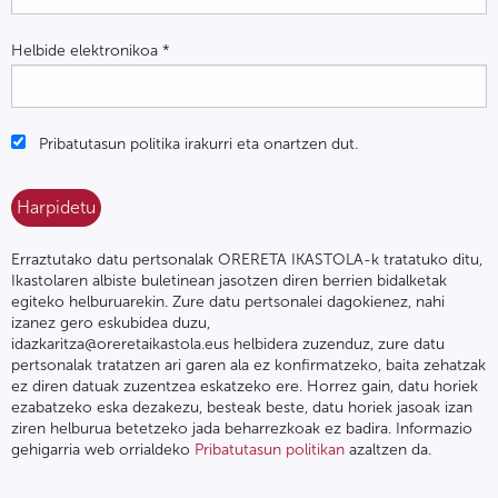
Helbide elektronikoa
*
Pribatutasun politika irakurri eta onartzen dut.
Erraztutako datu pertsonalak ORERETA IKASTOLA-k tratatuko ditu,
Ikastolaren albiste buletinean jasotzen diren berrien bidalketak
egiteko helburuarekin. Zure datu pertsonalei dagokienez, nahi
izanez gero eskubidea duzu,
idazkaritza@oreretaikastola.eus helbidera zuzenduz, zure datu
pertsonalak tratatzen ari garen ala ez konfirmatzeko, baita zehatzak
ez diren datuak zuzentzea eskatzeko ere. Horrez gain, datu horiek
ezabatzeko eska dezakezu, besteak beste, datu horiek jasoak izan
ziren helburua betetzeko jada beharrezkoak ez badira. Informazio
gehigarria web orrialdeko
Pribatutasun politikan
azaltzen da.