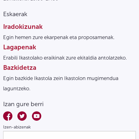
Eskaerak
Iradokizunak
Egin hemen zure ekarpenak eta proposamenak.
Lagapenak
Erabili Ikastolako eraikinak zure ekitaldia antolatzeko.
Bazkidetza
Egin bazkide Ikastola zein Ikastolon mugimendua
laguntzeko.
Izan gure berri
Izen-abizenak