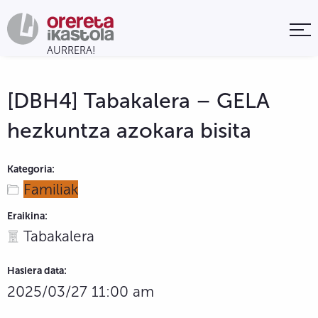
[DBH4] Tabakalera – GELA
hezkuntza azokara bisita
Kategoria:
Familiak
Eraikina:
Tabakalera
Hasiera data:
2025/03/27 11:00 am