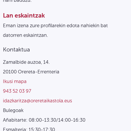
Lan eskaintzak
Eman izena zure profilarekin edota nahiekin bat
datorren eskaintzan.
Kontaktua
Zamalbide auzoa, 14.
20100 Orereta-Errenteria
Ikusi mapa
943 52 03 97
idazkaritza@oreretaikastola.eus
Bulegoak
Añabitarte: 08:00-13:30/14:00-16:30
Esmalteria: 15:30-17:30