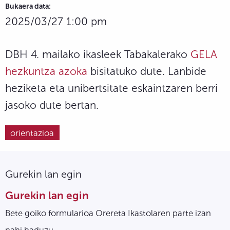
Bukaera data:
2025/03/27 1:00 pm
DBH 4. mailako ikasleek Tabakalerako
GELA
hezkuntza azoka
bisitatuko dute. Lanbide
heziketa eta unibertsitate eskaintzaren berri
jasoko dute bertan.
orientazioa
Gurekin lan egin
Gurekin lan egin
Bete goiko formularioa Orereta Ikastolaren parte izan
nahi baduzu.