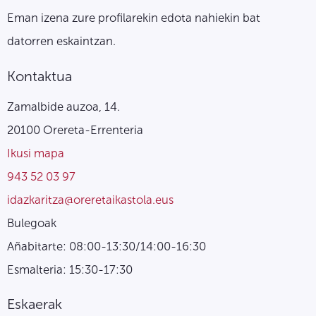
Eman izena zure profilarekin edota nahiekin bat
datorren eskaintzan.
Kontaktua
Zamalbide auzoa, 14.
20100 Orereta-Errenteria
Ikusi mapa
943 52 03 97
idazkaritza@oreretaikastola.eus
Bulegoak
Añabitarte: 08:00-13:30/14:00-16:30
Esmalteria: 15:30-17:30
Eskaerak