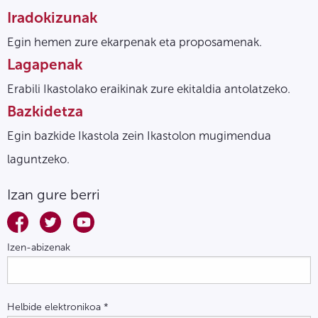
Iradokizunak
Egin hemen zure ekarpenak eta proposamenak.
Lagapenak
Erabili Ikastolako eraikinak zure ekitaldia antolatzeko.
Bazkidetza
Egin bazkide Ikastola zein Ikastolon mugimendua
laguntzeko.
Izan gure berri
Izen-abizenak
Helbide elektronikoa
*