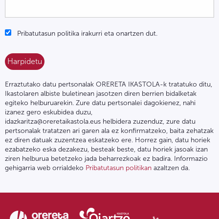
Pribatutasun politika irakurri eta onartzen dut.
Erraztutako datu pertsonalak ORERETA IKASTOLA-k tratatuko ditu,
Ikastolaren albiste buletinean jasotzen diren berrien bidalketak
egiteko helburuarekin. Zure datu pertsonalei dagokienez, nahi
izanez gero eskubidea duzu,
idazkaritza@oreretaikastola.eus helbidera zuzenduz, zure datu
pertsonalak tratatzen ari garen ala ez konfirmatzeko, baita zehatzak
ez diren datuak zuzentzea eskatzeko ere. Horrez gain, datu horiek
ezabatzeko eska dezakezu, besteak beste, datu horiek jasoak izan
ziren helburua betetzeko jada beharrezkoak ez badira. Informazio
gehigarria web orrialdeko
Pribatutasun politikan
azaltzen da.