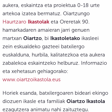
aukera, eskaintza eta proiektua 0-18 urte
artekoa izatea bermatuz. Oiartzungo
Haurtzaro
Ikastolak
eta Oreretak 90.
hamarkadaren amaieran jarri genuen
martxan
Oiartzo
, bi
Ikastoletako
ikasleei
zein eskualdeko gazteei batxilergo
euskalduna, hurbila, kalitatezkoa eta aukera
zabalekoa eskaintzeko helburuz. Informazio
eta xehetasun gehiagorako:
www.oiartzoikastola.eus
Horiek esanda, batxilergoaren bideari ekingo
diozuen ikasle eta familiak
Oiartzo Ikastola
ezagutzera animatu nahi zaituztegu.