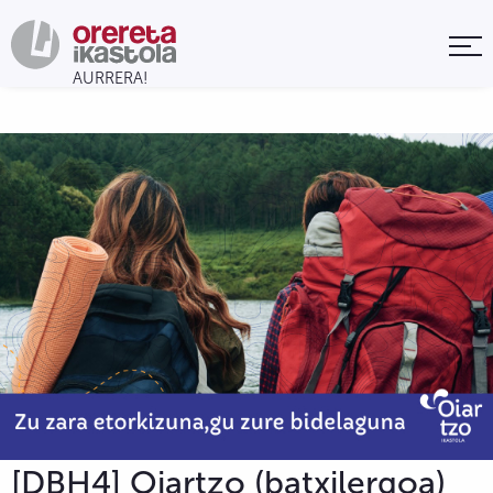
[DBH4] Oiartzo (batxilergoa)