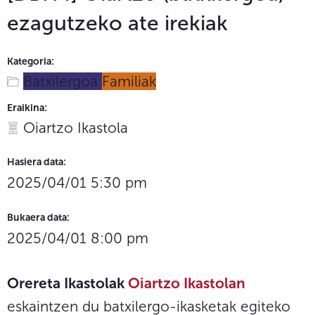
ezagutzeko ate irekiak
Kategoria:
Batxilergoa
Familiak
Eraikina:
Oiartzo Ikastola
Hasiera data:
2025/04/01 5:30 pm
Bukaera data:
2025/04/01 8:00 pm
Orereta Ikastolak
Oiartzo Ikastolan
eskaintzen du batxilergo-ikasketak egiteko