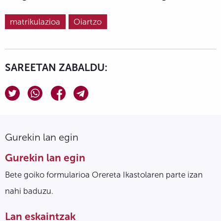
matrikulazioa
Oiartzo
SAREETAN ZABALDU:
Gurekin lan egin
Gurekin lan egin
Bete goiko formularioa Orereta Ikastolaren parte izan
nahi baduzu.
Lan eskaintzak