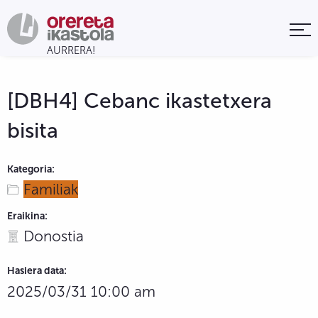
[DBH4] Cebanc ikastetxera
bisita
Kategoria:
Familiak
Eraikina:
Donostia
Hasiera data:
2025/03/31 10:00 am