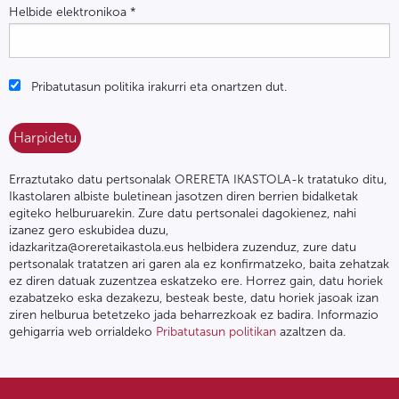
Helbide elektronikoa
*
Pribatutasun politika irakurri eta onartzen dut.
Erraztutako datu pertsonalak ORERETA IKASTOLA-k tratatuko ditu,
Ikastolaren albiste buletinean jasotzen diren berrien bidalketak
egiteko helburuarekin. Zure datu pertsonalei dagokienez, nahi
izanez gero eskubidea duzu,
idazkaritza@oreretaikastola.eus helbidera zuzenduz, zure datu
pertsonalak tratatzen ari garen ala ez konfirmatzeko, baita zehatzak
ez diren datuak zuzentzea eskatzeko ere. Horrez gain, datu horiek
ezabatzeko eska dezakezu, besteak beste, datu horiek jasoak izan
ziren helburua betetzeko jada beharrezkoak ez badira. Informazio
gehigarria web orrialdeko
Pribatutasun politikan
azaltzen da.