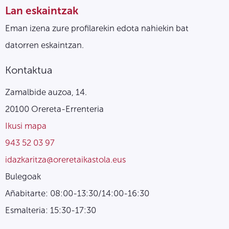
Lan eskaintzak
Eman izena zure profilarekin edota nahiekin bat
datorren eskaintzan.
Kontaktua
Zamalbide auzoa, 14.
20100 Orereta-Errenteria
Ikusi mapa
943 52 03 97
idazkaritza@oreretaikastola.eus
Bulegoak
Añabitarte: 08:00-13:30/14:00-16:30
Esmalteria: 15:30-17:30