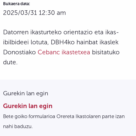
Bukaera data:
2025/03/31 12:30 am
Datorren ikasturteko orientazio eta ikas-
ibilbideei lotuta, DBH4ko hainbat ikaslek
Donostiako
Cebanc ikastetxea
bisitatuko
dute.
Gurekin lan egin
Gurekin lan egin
Bete goiko formularioa Orereta Ikastolaren parte izan
nahi baduzu.