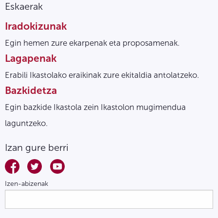
Eskaerak
Iradokizunak
Egin hemen zure ekarpenak eta proposamenak.
Lagapenak
Erabili Ikastolako eraikinak zure ekitaldia antolatzeko.
Bazkidetza
Egin bazkide Ikastola zein Ikastolon mugimendua
laguntzeko.
Izan gure berri
Izen-abizenak