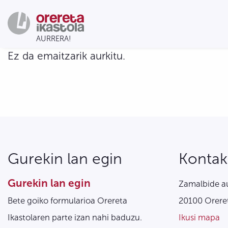
Ez da emaitzarik aurkitu.
Gurekin lan egin
Kontak
Gurekin lan egin
Zamalbide au
Bete goiko formularioa Orereta
20100 Oreret
Ikastolaren parte izan nahi baduzu.
Ikusi mapa