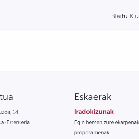
Blaitu Kl
tua
Eskaerak
Iradokizunak
zoa, 14.
a-Errenteria
Egin hemen zure ekarpenak
proposamenak.