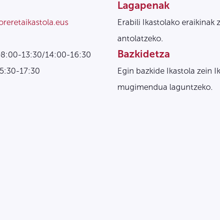
Lagapenak
oreretaikastola.eus
Erabili Ikastolako eraikinak 
antolatzeko.
Bazkidetza
08:00-13:30/14:00-16:30
15:30-17:30
Egin bazkide Ikastola zein I
mugimendua laguntzeko.