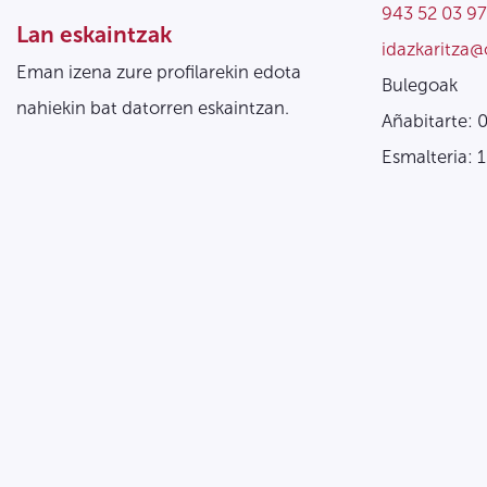
943 52 03 97
Lan eskaintzak
idazkaritza@
Eman izena zure profilarekin edota
Bulegoak
nahiekin bat datorren eskaintzan.
Añabitarte: 
Esmalteria: 