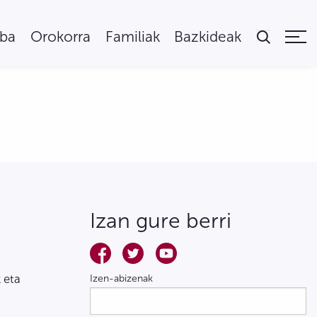
uba
Orokorra
Familiak
Bazkideak
Izan gure berri
 eta
Izen-abizenak