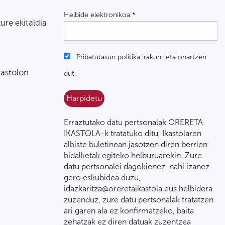
Helbide elektronikoa
*
zure ekitaldia
Pribatutasun politika irakurri eta onartzen
kastolon
dut.
Erraztutako datu pertsonalak ORERETA
IKASTOLA-k tratatuko ditu, Ikastolaren
albiste buletinean jasotzen diren berrien
bidalketak egiteko helburuarekin. Zure
datu pertsonalei dagokienez, nahi izanez
gero eskubidea duzu,
idazkaritza@oreretaikastola.eus helbidera
zuzenduz, zure datu pertsonalak tratatzen
ari garen ala ez konfirmatzeko, baita
zehatzak ez diren datuak zuzentzea