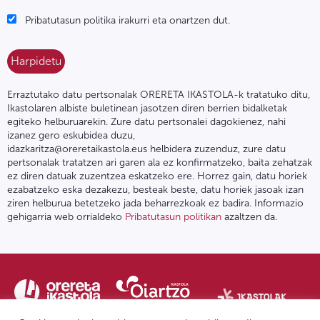
Pribatutasun politika irakurri eta onartzen dut.
Erraztutako datu pertsonalak ORERETA IKASTOLA-k tratatuko ditu,
Ikastolaren albiste buletinean jasotzen diren berrien bidalketak
egiteko helburuarekin. Zure datu pertsonalei dagokienez, nahi
izanez gero eskubidea duzu,
idazkaritza@oreretaikastola.eus helbidera zuzenduz, zure datu
pertsonalak tratatzen ari garen ala ez konfirmatzeko, baita zehatzak
ez diren datuak zuzentzea eskatzeko ere. Horrez gain, datu horiek
ezabatzeko eska dezakezu, besteak beste, datu horiek jasoak izan
ziren helburua betetzeko jada beharrezkoak ez badira. Informazio
gehigarria web orrialdeko
Pribatutasun politikan
azaltzen da.