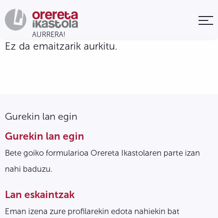
Ez da emaitzarik aurkitu.
Gurekin lan egin
Gurekin lan egin
Bete goiko formularioa Orereta Ikastolaren parte izan
nahi baduzu.
Lan eskaintzak
Eman izena zure profilarekin edota nahiekin bat