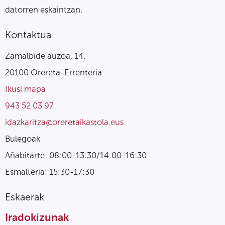
datorren eskaintzan.
Kontaktua
Zamalbide auzoa, 14.
20100 Orereta-Errenteria
Ikusi mapa
943 52 03 97
idazkaritza@oreretaikastola.eus
Bulegoak
Añabitarte: 08:00-13:30/14:00-16:30
Esmalteria: 15:30-17:30
Eskaerak
Iradokizunak