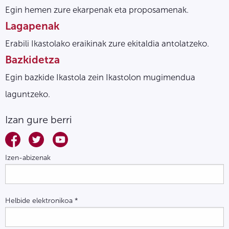
Egin hemen zure ekarpenak eta proposamenak.
Lagapenak
Erabili Ikastolako eraikinak zure ekitaldia antolatzeko.
Bazkidetza
Egin bazkide Ikastola zein Ikastolon mugimendua
laguntzeko.
Izan gure berri
Izen-abizenak
Helbide elektronikoa
*